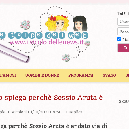
Fai il 
Ric
 FAMOSI
UOMINI E DONNE
PROGRAMMI
SVAGO
S
 spiega perchè Sossio Aruta è
SEGU
pie
,
Il Vicolo
il 01/10/2021 08:50 -
1 Replica
ga perchè Sossio Aruta è andato via di