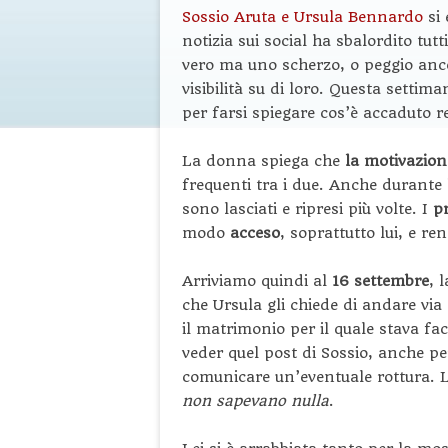
Sossio Aruta e Ursula Bennardo
si 
notizia sui social ha sbalordito tu
vero ma uno scherzo, o peggio anco
visibilità su di loro. Questa settim
per farsi spiegare cos’è accaduto 
La donna spiega che
la motivazio
frequenti tra i due. Anche durante 
sono lasciati e ripresi più volte. I
pr
modo
acceso
, soprattutto lui, e re
Arriviamo quindi al
16 settembre
, 
che Ursula gli chiede di andare via
il matrimonio per il quale stava fa
veder quel post di Sossio, anche 
comunicare un’eventuale rottura. L
non sapevano nulla
.