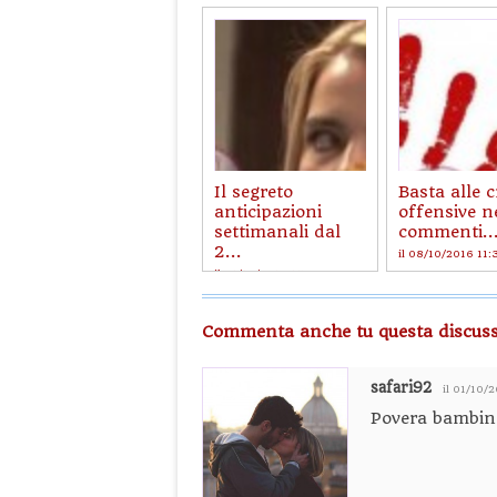
Il segreto
Basta alle c
anticipazioni
offensive n
settimanali dal
commenti..
2...
il 08/10/2016 11:
il 31/10/2019 15:03
Commenta anche tu questa discuss
safari92
il 01/10/
Povera bambi