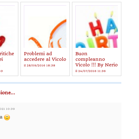
ritiche
Problemi ad
Buon
ei
accedere al Vicolo
compleanno
.
Vicolo !!! By Nerio
il 28/09/2016 18:38
33
il 24/07/2016 11:36
ione...
2021 10:39
na