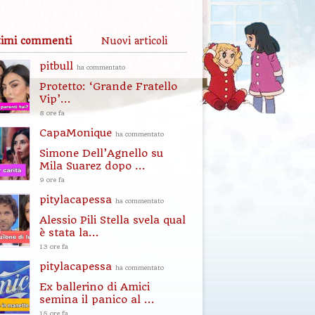
timi commenti
Nuovi articoli
pitbull
ha commentato
Protetto: ‘Grande Fratello
Vip’...
8 ore fa
CapaMonique
ha commentato
Simone Dell’Agnello su
Mila Suarez dopo ...
9 ore fa
pitylacapessa
ha commentato
Alessio Pili Stella svela qual
è stata la...
13 ore fa
pitylacapessa
ha commentato
Ex ballerino di Amici
semina il panico al ...
15 ore fa