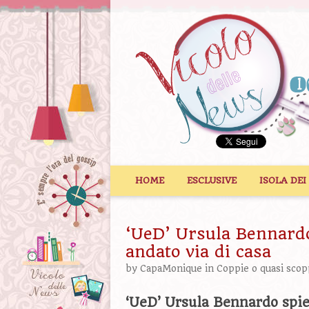
Vai al contenuto
HOME
ESCLUSIVE
ISOLA DEI
‘UeD’ Ursula Bennardo
andato via di casa
by
CapaMonique
in
Coppie o quasi scop
‘UeD’ Ursula Bennardo spie