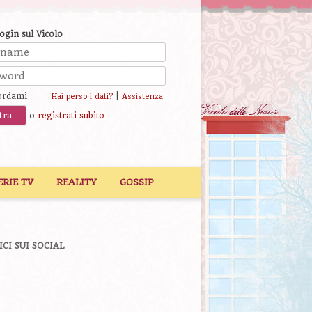
login sul Vicolo
ordami
|
Hai perso i dati?
Assistenza
o
registrati subito
ERIE TV
REALITY
GOSSIP
ICI SUI SOCIAL