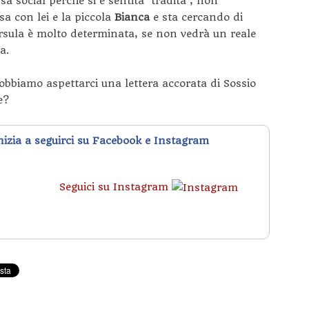
sa social perchè si è sentita ‘tradita’, non
asa con lei e la piccola
Bianca
e sta cercando di
Ursula è molto determinata, se non vedrà un reale
a.
obbiamo aspettarci una lettera accorata di Sossio
e?
inizia a seguirci su Facebook e Instagram
Seguici su Instagram