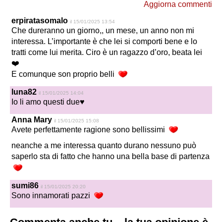
Aggiorna commenti
erpiratasomalo
il 15/01/2025 13:54
Che dureranno un giorno,, un mese, un anno non mi
interessa. L’importante è che lei si comporti bene e lo
tratti come lui merita. Ciro è un ragazzo d’oro, beata lei
❤️
E comunque son proprio belli
luna82
il 15/01/2025 14:04
Io li amo questi due♥️
Anna Mary
il 15/01/2025 15:08
Avete perfettamente ragione sono bellissimi
neanche a me interessa quanto durano nessuno può
saperlo sta di fatto che hanno una bella base di partenza
sumi86
il 15/01/2025 20:20
Sono innamorati pazzi