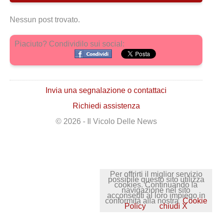
Nessun post trovato.
Piaciuto? Condividilo sui social:
Invia una segnalazione o contattaci
Richiedi assistenza
© 2026 - Il Vicolo Delle News
Per offrirti il miglior servizio
possibile questo sito utilizza
cookies. Continuando la
navigazione nel sito
acconsenti al loro impiego in
conformità alla nostra
Cookie
Policy
chiudi X