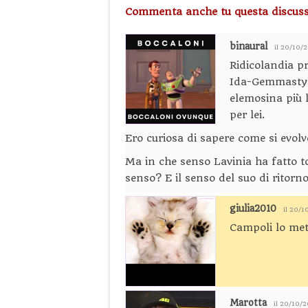
Commenta anche tu questa discuss
binaural
il 20/10/
Ridicolandia pr
Ida-Gemmastyle
elemosina più l
per lei.
Ero curiosa di sapere come si evolv
Ma in che senso Lavinia ha fatto to
senso? E il senso del suo di ritorn
giulia2010
il 20/1
Campoli lo met
Marotta
il 20/10/