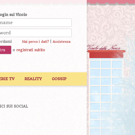
login sul Vicolo
ordami
|
Hai perso i dati?
Assistenza
o
registrati subito
ERIE TV
REALITY
GOSSIP
ICI SUI SOCIAL