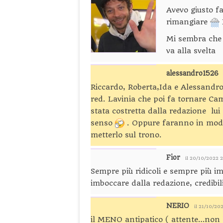
Avevo giusto fa
rimangiare
Mi sembra che 
va alla svelta
alessandro1526
Riccardo, Roberta,Ida e Alessandro s
red. Lavinia che poi fa tornare Ca
stata costretta dalla redazione lui
senso
. Oppure faranno in modo c
metterlo sul trono.
Fior
il 20/10/2022 
Sempre più ridicoli e sempre più i
imboccare dalla redazione, credibil
NERIO
il 21/10/20
il MENO antipatico ( attente…non h