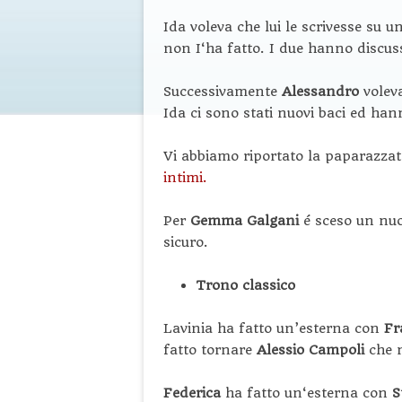
Ida voleva che lui le scrivesse su 
non I‘ha fatto. I due hanno discus
Successivamente
Alessandro
voleva
Ida ci sono stati nuovi baci ed hann
Vi abbiamo riportato la paparazza
intimi.
Per
Gemma
Galgani
é sceso un nuov
sicuro.
Trono classico
Lavinia ha fatto un’esterna con
Fr
fatto tornare
Alessio Campoli
che n
Federica
ha fatto un‘esterna con
S