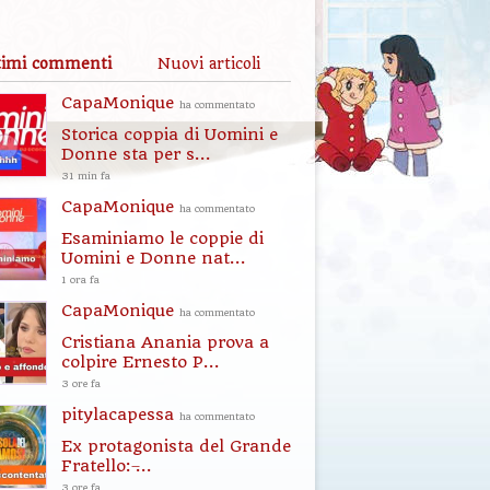
timi commenti
Nuovi articoli
CapaMonique
ha commentato
Storica coppia di Uomini e
Donne sta per s...
31 min fa
CapaMonique
ha commentato
Esaminiamo le coppie di
Uomini e Donne nat...
1 ora fa
CapaMonique
ha commentato
Cristiana Anania prova a
colpire Ernesto P...
3 ore fa
pitylacapessa
ha commentato
Ex protagonista del Grande
Fratello: ̶...
3 ore fa