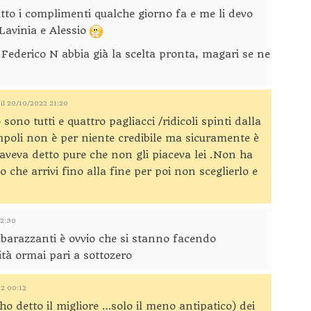
tto i complimenti qualche giorno fa e me li devo
Lavinia e Alessio
Federico N abbia già la scelta pronta, magari se ne
il 20/10/2022 21:20
ono tutti e quattro pagliacci /ridicoli spinti dalla
mpoli non è per niente credibile ma sicuramente è
 aveva detto pure che non gli piaceva lei .Non ha
he arrivi fino alla fine per poi non sceglierlo e
22:30
mbarazzanti è ovvio che si stanno facendo
ità ormai pari a sottozero
22 00:12
o detto il migliore …solo il meno antipatico) dei