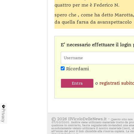
quattro per me è Federico N.
spero che , come ha detto Marotta,
da quella farsa da avanspettacolo
E' necessario effettuare il logi
Ricordami
o
registrati subit
Privacy
© 2026 IlVicoloDelleNews.it -
Questo sito non 
07/03/2001. Inoltre viene utilizzato materiale tratto da pro
qualcosa in contrario, basta segnalarcelo inviandoci una emai
assolutamente vietato utilizzare il nostro materiale (testi, 
all'inizio del post il link cliccabile alla risorsa copiata. La v