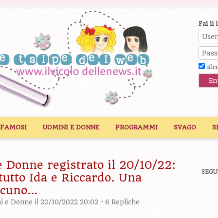
Fai il 
Ric
 FAMOSI
UOMINI E DONNE
PROGRAMMI
SVAGO
S
 Donne registrato il 20/10/22:
SEGU
 tutto Ida e Riccardo. Una
alcuno…
ni e Donne
il 20/10/2022 20:02 -
6 Repliche