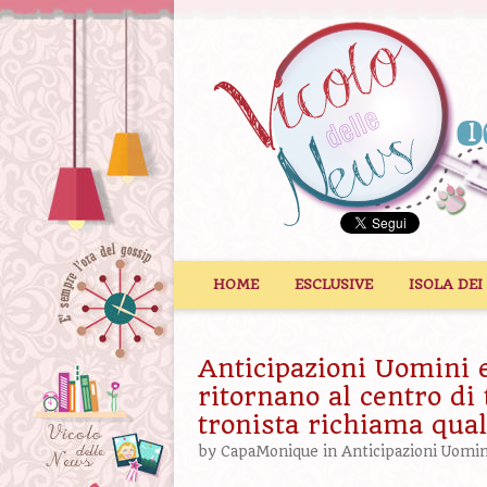
Vai al contenuto
HOME
ESCLUSIVE
ISOLA DEI
Anticipazioni Uomini e
ritornano al centro di
tronista richiama qu
by
CapaMonique
in
Anticipazioni Uomi