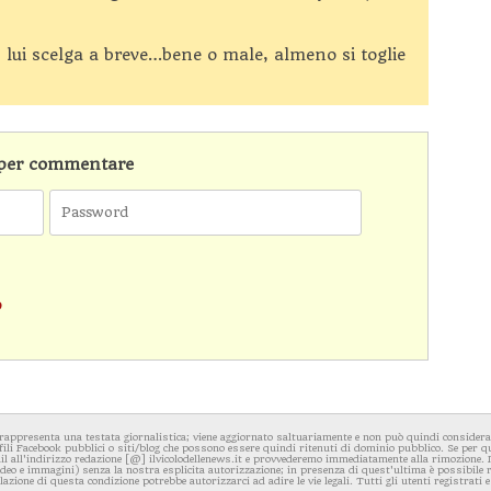
 lui scelga a breve…bene o male, almeno si toglie
n per commentare
o
rappresenta una testata giornalistica; viene aggiornato saltuariamente e non può quindi considerars
fili Facebook pubblici o siti/blog che possono essere quindi ritenuti di dominio pubblico. Se per q
l all'indirizzo redazione [@] ilvicolodellenews.it e provvederemo immediatamente alla rimozione. Il
video e immagini) senza la nostra esplicita autorizzazione; in presenza di quest'ultima è possibile
iolazione di questa condizione potrebbe autorizzarci ad adire le vie legali. Tutti gli utenti registrati e