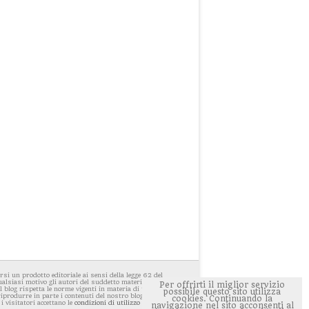
i un prodotto editoriale ai sensi della legge 62 del
ualsiasi motivo gli autori del suddetto materiale avessero
Per offrirti il miglior servizio
 blog rispetta le norme vigenti in materia di privacy. E'
possibile questo sito utilizza
 riprodurre in parte i contenuti del nostro blog ponendo
cookies. Continuando la
 i visitatori accettano le
condizioni di utilizzo del sito
navigazione nel sito acconsenti al