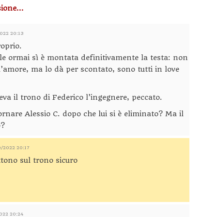
ione...
2022 20:13
oprio.
 ormai sì è montata definitivamente la testa: non
’amore, ma lo dà per scontato, sono tutti in love
eva il trono di Federico l’ingegnere, peccato.
rnare Alessio C. dopo che lui si è eliminato? Ma il
o?
0/2022 20:17
tono sul trono sicuro
2022 20:24