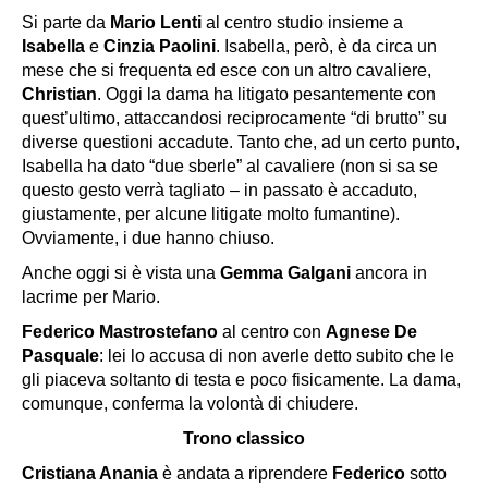
Si parte da
Mario Lenti
al centro studio insieme a
Isabella
e
Cinzia Paolini
. Isabella, però, è da circa un
mese che si frequenta ed esce con un altro cavaliere,
Christian
. Oggi la dama ha litigato pesantemente con
quest’ultimo, attaccandosi reciprocamente “di brutto” su
diverse questioni accadute. Tanto che, ad un certo punto,
Isabella ha dato “due sberle” al cavaliere (non si sa se
questo gesto verrà tagliato – in passato è accaduto,
giustamente, per alcune litigate molto fumantine).
Ovviamente, i due hanno chiuso.
Anche oggi si è vista una
Gemma Galgani
ancora in
lacrime per Mario.
Federico Mastrostefano
al centro con
Agnese De
Pasquale
: lei lo accusa di non averle detto subito che le
gli piaceva soltanto di testa e poco fisicamente. La dama,
comunque, conferma la volontà di chiudere.
Trono classico
Cristiana Anania
è andata a riprendere
Federico
sotto