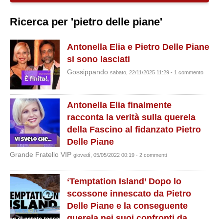
Ricerca per 'pietro delle piane'
Antonella Elia e Pietro Delle Piane
si sono lasciati
Gossippando
sabato, 22/11/2025 11:29 - 1 commento
Antonella Elia finalmente
racconta la verità sulla querela
della Fascino al fidanzato Pietro
Delle Piane
Grande Fratello VIP
giovedì, 05/05/2022 00:19 - 2 commenti
‘Temptation Island’ Dopo lo
scossone innescato da Pietro
Delle Piane e la conseguente
querela nei suoi confronti da