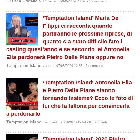
Grande Fratello VIP
martedì, 29/09/2020 11:20 - 3 commenti
‘Temptation Island’ Maria De
Filippi ci racconta quando
partiranno le prossime riprese, di
quanto sia stato difficile fare i
casting quest’anno e se secondo lei Antonella
Elia perdonerà Pietro Delle Piane oppure no
Temptation Island
venerdì, 07/08/2020 12:35 - 1 commento
‘Temptation Island’ Antonella Elia
e Pietro Delle Piane stanno
tornando insieme? Ecco le foto di
lui che la tallona per convincerla
a perdonarlo
Temptation Island
mercoledì, 05/08/2020 12:54 - 8 commenti
‘Temptation Island’ 2020 Pietro