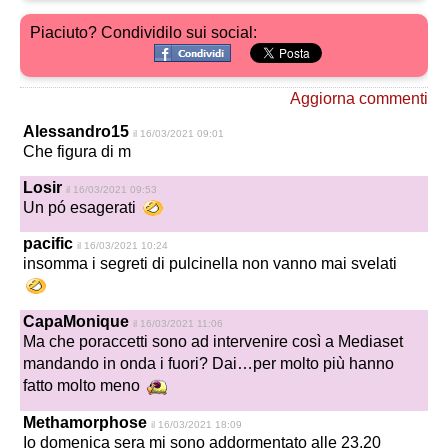
Piaciuto? Condividilo sui social:
Aggiorna commenti
Alessandro15
il 16/03/2021 09:01
Che figura di m
Losir
il 16/03/2021 09:53
Un pó esagerati
pacific
il 16/03/2021 10:24
insomma i segreti di pulcinella non vanno mai svelati
CapaMonique
il 16/03/2021 11:06
Ma che poraccetti sono ad intervenire così a Mediaset
mandando in onda i fuori? Dai…per molto più hanno
fatto molto meno
Methamorphose
il 16/03/2021 18:09
Io domenica sera mi sono addormentato alle 23.20