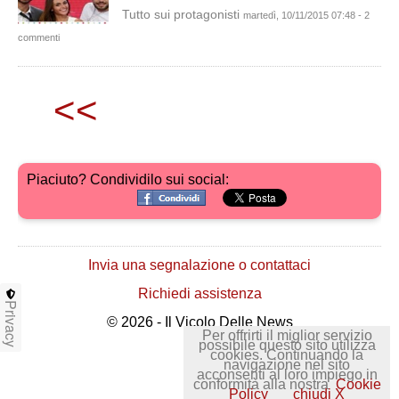
Tutto sui protagonisti
martedì, 10/11/2015 07:48 - 2
commenti
<<
Piaciuto? Condividilo sui social:
Invia una segnalazione o contattaci
Richiedi assistenza
Privacy
© 2026 - Il Vicolo Delle News
Per offrirti il miglior servizio
possibile questo sito utilizza
cookies. Continuando la
navigazione nel sito
acconsenti al loro impiego in
conformità alla nostra
Cookie
Policy
chiudi X