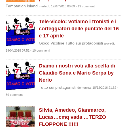
Temptation Island
martedì, 17/07/2018 00:09 - 19 commenti
Tele-vicolo: votiamo i tronisti e i
corteggiatori delle puntate del 16
e 17 aprile
Gioco Vicoline Tutto sui protagonisti
giovedì,
19/04/2018 07:51 - 10 commenti
Diamo i nostri voti alla scelta di
Claudio Sona e Mario Serpa by
Nerio
Tutto sui protagonisti
domenica, 18/12/2016 21:32 -
39 commenti
Silvia, Amedeo, Gianmarco,
Lucas…cmq vada …TERZO
FLOPPONE !!!!!!