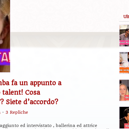
Ul
mba fa un appunto a
o talent! Cosa
e? Siete d’accordo?
a
-
3 Repliche
aggiunto ed intervistato , ballerina ed attrice