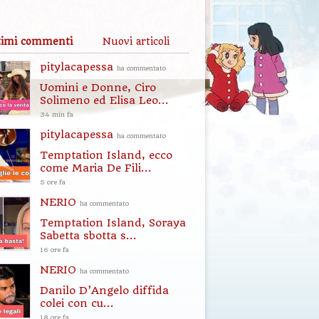
timi commenti
Nuovi articoli
pitylacapessa
ha commentato
Uomini e Donne, Ciro
Solimeno ed Elisa Leo...
34 min fa
pitylacapessa
ha commentato
Temptation Island, ecco
come Maria De Fili...
5 ore fa
NERIO
ha commentato
Temptation Island, Soraya
Sabetta sbotta s...
16 ore fa
NERIO
ha commentato
Danilo D’Angelo diffida
colei con cu...
18 ore fa