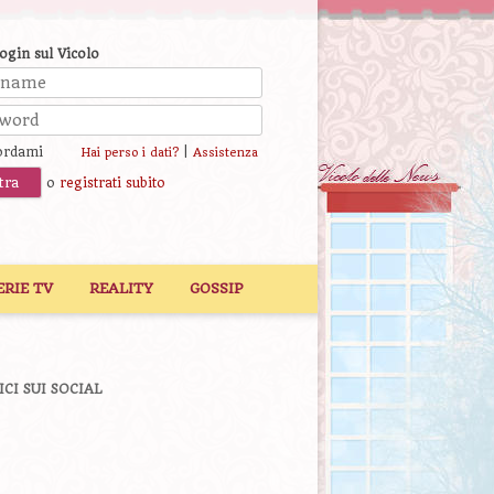
login sul Vicolo
ordami
|
Hai perso i dati?
Assistenza
o
registrati subito
ERIE TV
REALITY
GOSSIP
ICI SUI SOCIAL