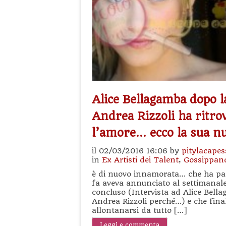
Alice Bellagamba dopo l
Andrea Rizzoli ha ritro
l’amore… ecco la sua 
il 02/03/2016 16:06 by
pitylacapes
in
Ex Artisti dei Talent
,
Gossippan
è di nuovo innamorata… che ha part
fa aveva annunciato al settimanale
concluso (Intervista ad Alice Bella
Andrea Rizzoli perché…) e che final
allontanarsi da tutto […]
Leggi e commenta