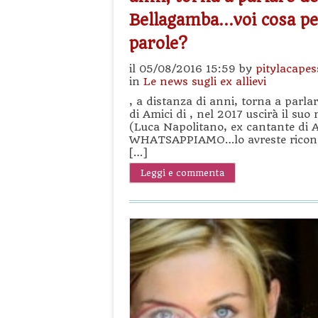
Bellagamba…voi cosa pe
parole?
il 05/08/2016 15:59 by
pitylacapes
in
Le news sugli ex allievi
, a distanza di anni, torna a parla
di Amici di , nel 2017 uscirà il su
(Luca Napolitano, ex cantante di 
WHATSAPPIAMO…lo avreste riconosci
[…]
Leggi e commenta