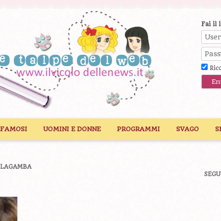
Fai il 
Ric
 FAMOSI
UOMINI E DONNE
PROGRAMMI
SVAGO
S
LLAGAMBA
SEGU