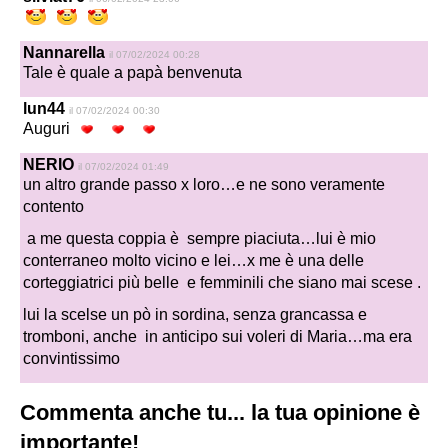
Nannarella
il 07/02/2024 00:28
Tale è quale a papà benvenuta
lun44
il 07/02/2024 00:30
Auguri
NERIO
il 07/02/2024 01:49
un altro grande passo x loro…e ne sono veramente
contento
a me questa coppia è sempre piaciuta…lui è mio
conterraneo molto vicino e lei…x me è una delle
corteggiatrici più belle e femminili che siano mai scese .
lui la scelse un pò in sordina, senza grancassa e
tromboni, anche in anticipo sui voleri di Maria…ma era
convintissimo
Commenta anche tu... la tua opinione è
importante!