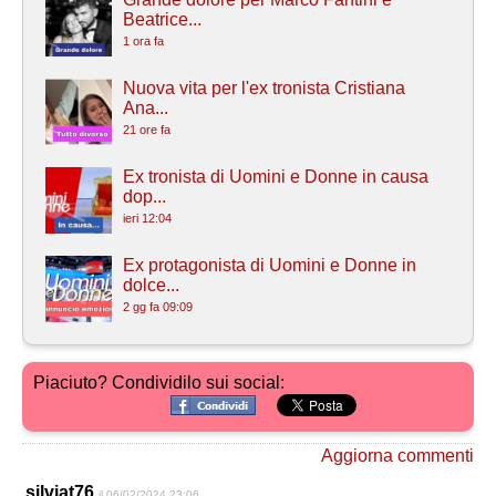
Beatrice...
1 ora fa
Nuova vita per l'ex tronista Cristiana
Ana...
21 ore fa
Ex tronista di Uomini e Donne in causa
dop...
ieri 12:04
Ex protagonista di Uomini e Donne in
dolce...
2 gg fa 09:09
Piaciuto? Condividilo sui social:
Aggiorna commenti
silviat76
il 06/02/2024 23:06