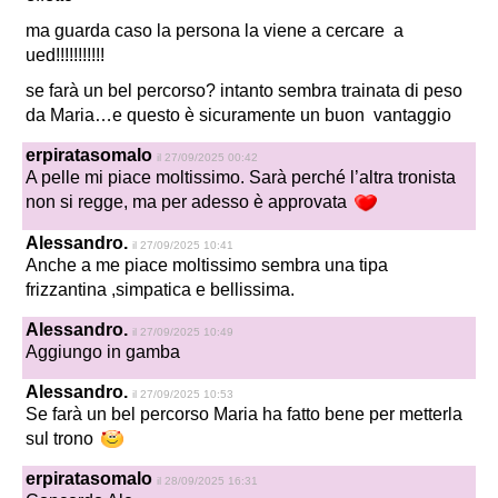
ma guarda caso la persona la viene a cercare a
ued!!!!!!!!!!!
se farà un bel percorso? intanto sembra trainata di peso
da Maria…e questo è sicuramente un buon vantaggio
erpiratasomalo
il 27/09/2025 00:42
A pelle mi piace moltissimo. Sarà perché l’altra tronista
non si regge, ma per adesso è approvata
Alessandro.
il 27/09/2025 10:41
Anche a me piace moltissimo sembra una tipa
frizzantina ,simpatica e bellissima.
Alessandro.
il 27/09/2025 10:49
Aggiungo in gamba
Alessandro.
il 27/09/2025 10:53
Se farà un bel percorso Maria ha fatto bene per metterla
sul trono
erpiratasomalo
il 28/09/2025 16:31