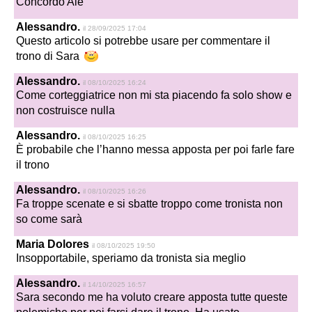
Concordo Ale
Alessandro.
il 28/09/2025 17:04
Questo articolo si potrebbe usare per commentare il
trono di Sara
Alessandro.
il 08/10/2025 16:24
Come corteggiatrice non mi sta piacendo fa solo show e
non costruisce nulla
Alessandro.
il 08/10/2025 16:25
È probabile che l’hanno messa apposta per poi farle fare
il trono
Alessandro.
il 08/10/2025 16:26
Fa troppe scenate e si sbatte troppo come tronista non
so come sarà
Maria Dolores
il 08/10/2025 19:50
Insopportabile, speriamo da tronista sia meglio
Alessandro.
il 14/10/2025 16:57
Sara secondo me ha voluto creare apposta tutte queste