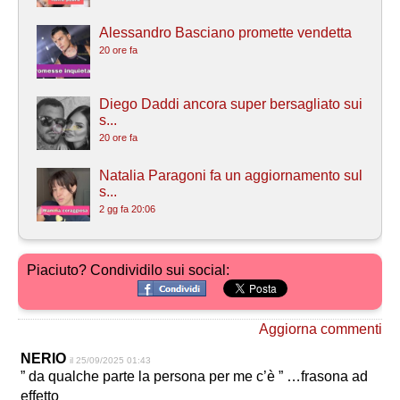
Alessandro Basciano promette vendetta
20 ore fa
Diego Daddi ancora super bersagliato sui
s...
20 ore fa
Natalia Paragoni fa un aggiornamento sul
s...
2 gg fa 20:06
Piaciuto? Condividilo sui social:
Aggiorna commenti
NERIO
il 25/09/2025 01:43
” da qualche parte la persona per me c’è ” …frasona ad
effetto