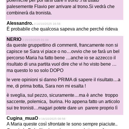
polemiche per poi farsi dare il trono .Ha usato
palesemente Flavio per arrivare al trono.Si vedrà che
combinerà da tronista.
Alessandro.
il 14/10/2025 16:58
È probabile che qualcosa sapeva anche perché rideva
NERIO
il 15/10/2025 01:04
da queste gruppettino di commenti, francamente non si
capisce se Sara vi piace o no…ovvio che se farà un bel
percorso Maria ha fatto bene …anche io se azzecco il
risultato di una partita vuol dire che vi ho visto bene …
ma questo lo so solo DOPO
le vere opinioni si danno PRIMA di sapere il risultato…a
me, di prima botta, Sara non mi esalta !
è sveglia, sul pezzo, sicuramente…ma è anche troppo
saccente, polemica, burina. Ho appena fatto un articolo
sui tre tronisti…magari potete dare un parere proprio lì
Cugina_muaO
il 16/10/2025 08:56
A Maria queste così sfrontate le sono sempre piaciute..