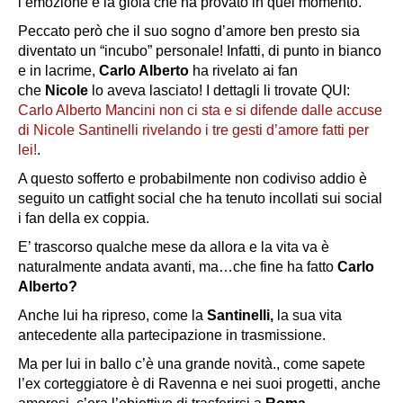
l’emozione e la gioia che ha provato in quel momento.
Peccato però che il suo sogno d’amore ben presto sia
diventato un “incubo” personale! Infatti, di punto in bianco
e in lacrime,
Carlo Alberto
ha rivelato ai fan
che
Nicole
lo aveva lasciato! I dettagli li trovate QUI:
Carlo Alberto Mancini non ci sta e si difende dalle accuse
di Nicole Santinelli rivelando i tre gesti d’amore fatti per
lei!
.
A questo sofferto e probabilmente non codiviso addio è
seguito un catfight social che ha tenuto incollati sui social
i fan della ex coppia.
E’ trascorso qualche mese da allora e la vita va è
naturalmente andata avanti, ma…che fine ha fatto
Carlo
Alberto?
Anche lui ha ripreso, come la
Santinelli,
la sua vita
antecedente alla partecipazione in trasmissione.
Ma per lui in ballo c’è una grande novità., come sapete
l’ex corteggiatore è di Ravenna e nei suoi progetti, anche