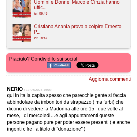
Uomini e Donne, Marco e Cinzia hanno
uffic...
ieri 09:45
Cristiana Anania prova a colpire Ernesto
P...
ieri 18:47
Piaciuto? Condividilo sui social:
Aggiorna commenti
NERIO
il 13/06/2024 16:09
qui in Italia capita spesso che parecchie gente si faccia
abbindolare da imbonitori da strapazzo ( ma furbi) che
dicono di vedere la Madonna alle ore 15 , due volte al
mese, di mercoledi…e agli appuntamenti queste
persone pagano pure per poter essere presenti ( e anche
ingenti cifre , a titolo di “donazione” )