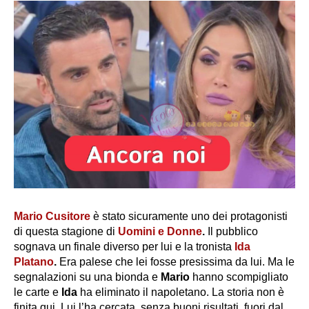
Mario Cusitore
è stato sicuramente uno dei protagonisti
di questa stagione di
Uomini e Donne
.
Il pubblico
sognava un finale diverso per lui e la tronista
Ida
Platano
.
Era palese che lei fosse presissima da lui. Ma le
segnalazioni su una bionda e
Mario
hanno scompigliato
le carte e
Ida
ha eliminato il napoletano. La storia non è
finita qui. Lui l’ha cercata, senza buoni risultati, fuori dal