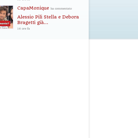
CapaMonique
ha commentato
Alessio Pili Stella e Debora
Bragetti già...
16 ore fa