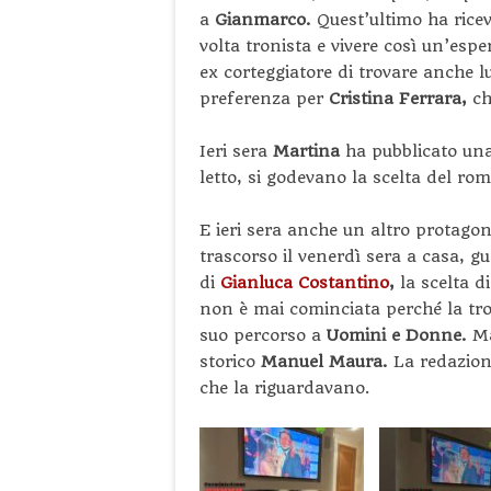
a
Gianmarco.
Quest’ultimo ha ricev
volta tronista e vivere così un’esp
ex corteggiatore di trovare anche l
preferenza per
Cristina Ferrara,
ch
Ieri sera
Martina
ha pubblicato una 
letto, si godevano la scelta del ro
E ieri sera anche un altro protagon
trascorso il venerdì sera a casa, g
di
Gianluca Costantino
,
la scelta d
non è mai cominciata perché la tro
suo percorso a
Uomini e Donne.
Ma
storico
Manuel Maura.
La redazion
che la riguardavano.