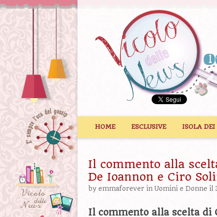
Vai al contenuto
HOME
ESCLUSIVE
ISOLA DEI
Il commento alla scelt
De Ioannon e Ciro So
by
emmaforever
in
Uomini e Donne
il
Il commento alla scelta di