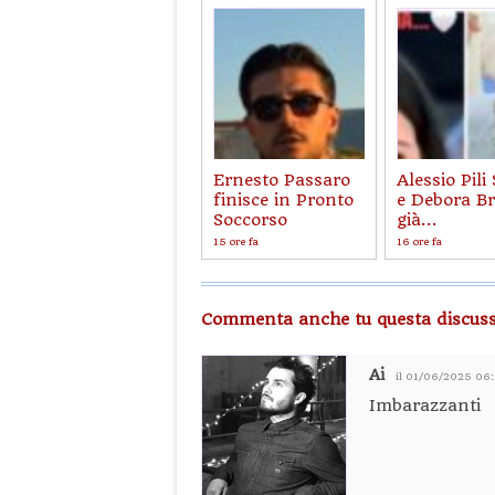
Ernesto Passaro
Alessio Pili 
finisce in Pronto
e Debora Br
Soccorso
già...
15 ore fa
16 ore fa
Commenta anche tu questa discuss
Ai
il 01/06/2025 06
Imbarazzanti