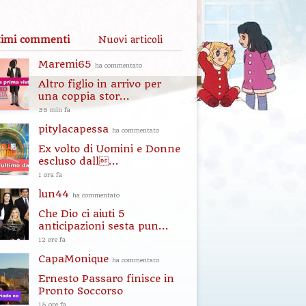
timi commenti
Nuovi articoli
Maremi65
ha commentato
Altro figlio in arrivo per
una coppia stor...
35 min fa
pitylacapessa
ha commentato
Ex volto di Uomini e Donne
escluso dall...
1 ora fa
lun44
ha commentato
Che Dio ci aiuti 5
anticipazioni sesta pun...
12 ore fa
CapaMonique
ha commentato
Ernesto Passaro finisce in
Pronto Soccorso
15 ore fa