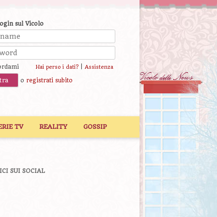
login sul Vicolo
ordami
|
Hai perso i dati?
Assistenza
o
registrati subito
ERIE TV
REALITY
GOSSIP
ICI SUI SOCIAL