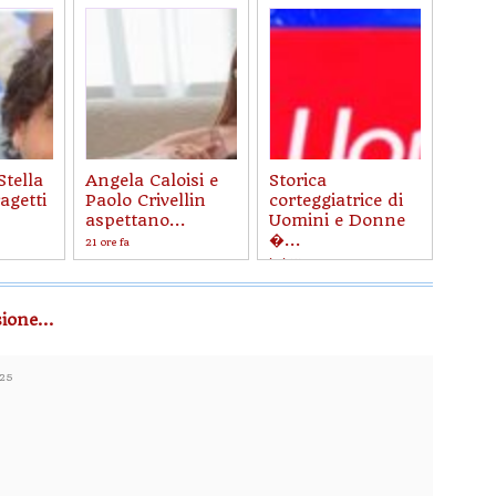
Stella
Angela Caloisi e
Storica
agetti
Paolo Crivellin
corteggiatrice di
aspettano...
Uomini e Donne
�...
21 ore fa
ieri 17:26
ione...
:25