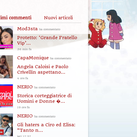
timi commenti
Nuovi articoli
Mod3sta
ha commentato
Protetto: ‘Grande Fratello
Vip’...
36 min fa
CapaMonique
ha commentato
Angela Caloisi e Paolo
Crivellin aspettano...
4 ore fa
NERIO
ha commentato
Storica corteggiatrice di
Uomini e Donne �...
19 ore fa
NERIO
ha commentato
Gli haters a Ciro ed Elisa:
“Tanto n...
ieri 17:37