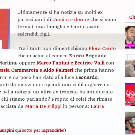
Ultimamente si ha notizia su molti ex
Ul
partecipanti di
Uomini e donne
che si sono
formati una famiglia e hanno avuto
splendidi figli.
Tra i tanti non dimentichiamo
Flora Canto
che insieme al comico
Enrico Brignano
Martina,
oppure
Marco Fantini e Beatrice Valli
con
essia Cammarota e Aldo Palmeri
che prima hanno
nni e da poco han dato alla luce
Leonardo.
anti da menzionare quindi non ci dilungheremo,
 bella notizia, un’altra ex tronista ha annunciato
 chi stiamo parlando? Proprio di colei che rimase
cacciata da
Maria De Filippi
in persona:
Laura
mmagini qui sotto per ingrandirle!)