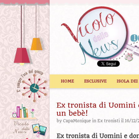
Vai al contenuto
HOME
ESCLUSIVE
ISOLA DEI
Ex tronista di Uomini
un bebè!
by
CapaMonique
in
Ex tronisti
il 16/12/
Ex tronista di Uomini e do