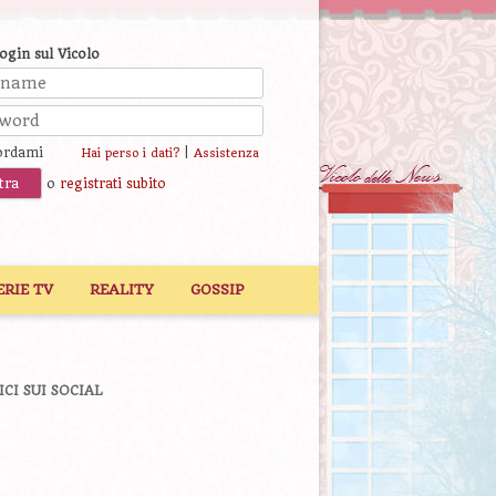
login sul Vicolo
ordami
|
Hai perso i dati?
Assistenza
o
registrati subito
ERIE TV
REALITY
GOSSIP
ICI SUI SOCIAL