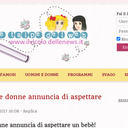
Fai il 
Ric
 FAMOSI
UOMINI E DONNE
PROGRAMMI
SVAGO
S
 e donne annuncia di aspettare
SEGU
2017 16:08 -
Replica
nne annuncia di aspettare un bebè!