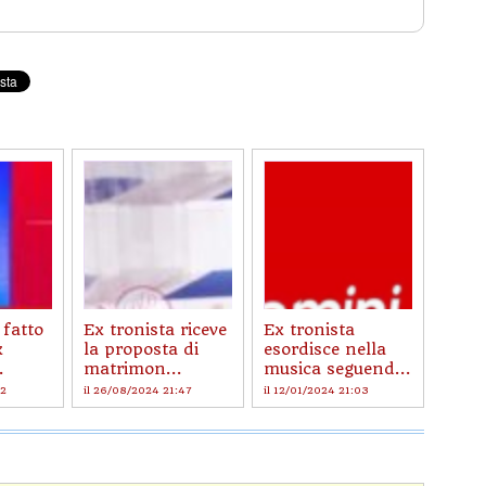
 fatto
Ex tronista riceve
Ex tronista
x
la proposta di
esordisce nella
.
matrimon...
musica seguend...
22
il 26/08/2024 21:47
il 12/01/2024 21:03