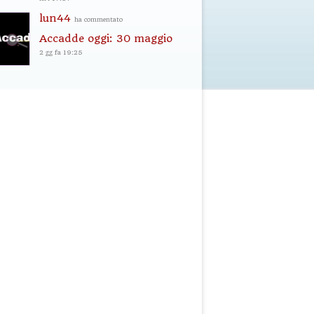
lun44
ha commentato
Accadde oggi: 30 maggio
2 gg fa 19:25