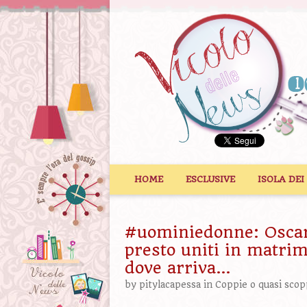
Vai al contenuto
HOME
ESCLUSIVE
ISOLA DEI
#uominiedonne: Oscar
presto uniti in matrim
dove arriva…
by
pitylacapessa
in
Coppie o quasi scop