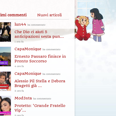
timi commenti
Nuovi articoli
lun44
ha commentato
Che Dio ci aiuti 5
anticipazioni sesta pun...
1 ora fa
CapaMonique
ha commentato
Ernesto Passaro finisce in
Pronto Soccorso
4 ore fa
CapaMonique
ha commentato
Alessio Pil Stella e Debora
Bragetti già ...
5 ore fa
Mod3sta
ha commentato
Protetto: ‘Grande Fratello
Vip’...
5 ore fa