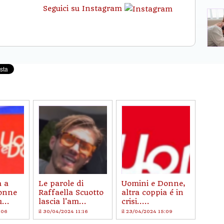
Seguici su Instagram
a a
Le parole di
Uomini e Donne,
onne
Raffaella Scuotto
altra coppia é in
...
lascia l'am...
crisi.....
:06
il 30/04/2024 11:16
il 23/04/2024 15:09