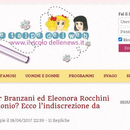
Fai il 
Ric
 FAMOSI
UOMINI E DONNE
PROGRAMMI
SVAGO
S
 Branzani ed Eleonora Rocchini
SEGU
onio? Ecco l’indiscrezione da
pie
il 18/06/2017 22:39 -
11 Repliche