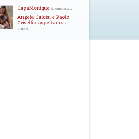
CapaMonique
ha commentato
Angela Caloisi e Paolo
Crivellin aspettano...
9 ore fa