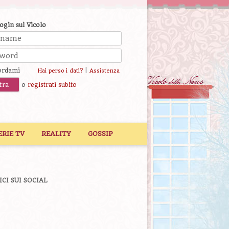
login sul Vicolo
ordami
|
Hai perso i dati?
Assistenza
o
registrati subito
ERIE TV
REALITY
GOSSIP
ICI SUI SOCIAL