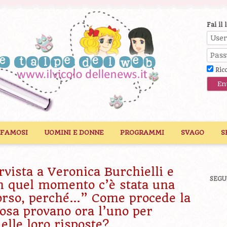
Fai il 
Ric
 FAMOSI
UOMINI E DONNE
PROGRAMMI
SVAGO
S
vista a Veronica Burchielli e
SEGU
n quel momento c’è stata una
corso, perché…” Come procede la
osa provano ora l’uno per
elle loro risposte?