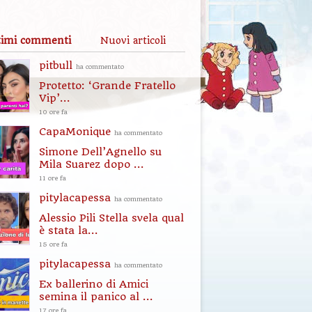
timi commenti
Nuovi articoli
pitbull
ha commentato
Protetto: ‘Grande Fratello
Vip’...
10 ore fa
CapaMonique
ha commentato
Simone Dell’Agnello su
Mila Suarez dopo ...
11 ore fa
pitylacapessa
ha commentato
Alessio Pili Stella svela qual
è stata la...
15 ore fa
pitylacapessa
ha commentato
Ex ballerino di Amici
semina il panico al ...
17 ore fa