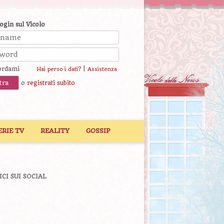
login sul Vicolo
ordami
|
Hai perso i dati?
Assistenza
o
registrati subito
ERIE TV
REALITY
GOSSIP
ICI SUI SOCIAL