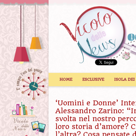
Vai al contenuto
HOME
ESCLUSIVE
ISOLA DEI
‘Uomini e Donne’ Inter
Alessandro Zarino: “I
svolta nel nostro per
loro storia d’amore? C
l’altra? Cosa pensate d