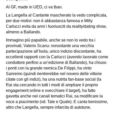
Al GF, made in UED, ci va Iban.
La Langella al Cantante mascherato la vedo complicata,
per due motivi: non è abbastanza famosa e Milly
Carlucci evita da anni i fuoriusciti da reality/dating show,
almeno a Ballando.
Immagino più papabile, anche se non lo vedo tra i
provinati, Valerio Scanu: nonostante una vecchia
partecipazione all’Isola, unico indizio discordante, ha
eccellenti rapporti con la Carlucci (avendo lavorato come
conduttore perfino a un’edizione di Ballando), ha chiuso
i ponti con la grande nemica De Filippi, ha vinto
Sanremo (quindi rientrerebbe nel novero delle vittorie
citate con gli indizi), ha una nutrita fan-base social (la
Rai sta cercando in tutti i modi di ampliare il proprio
engagement online e svecchiare il target), ha fatto
gavetta anche nei canali tematici Rai, sa modificare la
voce a piacimento (vd. Tale e Quale). E canta benissimo,
altro che Langella, sempre infarcita di autotune.