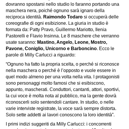
dovranno spostarsi nello studio lo faranno portando una
maschera nera, poiché ognuno sarà ignaro della
reciproca identità.
Raimondo Todaro
si occuperà delle
coreografie di ogni esibizione. La giuria in studio è
formata da: Patty Pravo, Guillermo Mariotto, Ilenia
Pastorelli e Flavio Insinna. Le 8 maschere che verranno
usate saranno:
Mastino, Angelo, Leone, Mostro,
Pavone, Coniglio, Unicorno e Barboncino
. Ecco le
parole di Milly Carlucci a riguardo:
“Ognuno ha fatto la propria scelta, o perché si riconosce
nella maschera o perché è l’opposto e vuole essere in
quel modo almeno per una volta nella vita. I protagonisti
sono personaggi molto famosi che si esibiscono,
appunto, mascherati. Conduttori, cantanti, attori, sportivi,
la cui voce è molta nota al pubblico, ma la gente dovrà
riconoscerli solo sentendoli cantare. In studio, o nelle
varie interviste registrate, la voce sarà sempre distorta.
Solo sette addetti ai lavori conoscono la loro identità”.
I primi indizi suggeriti da Milly Carlucci: i concorrenti