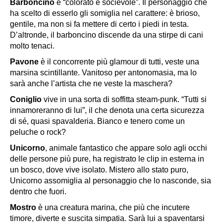
Barboncino
è “colorato e socievole”. Il personaggio che
ha scelto di esserlo gli somiglia nel carattere: è brioso,
gentile, ma non si fa mettere di certo i piedi in testa.
D’altronde, il barboncino discende da una stirpe di cani
molto tenaci.
Pavone
è il concorrente più glamour di tutti, veste una
marsina scintillante. Vanitoso per antonomasia, ma lo
sarà anche l’artista che ne veste la maschera?
Coniglio
vive in una sorta di soffitta steam-punk. “Tutti si
innamoreranno di lui”, il che denota una certa sicurezza
di sé, quasi spavalderia. Bianco e tenero come un
peluche o rock?
Unicorno
, animale fantastico che appare solo agli occhi
delle persone più pure, ha registrato le clip in esterna in
un bosco, dove vive isolato. Mistero allo stato puro,
Unicorno assomiglia al personaggio che lo nasconde, sia
dentro che fuori.
Mostro
è una creatura marina, che più che incutere
timore, diverte e suscita simpatia. Sarà lui a spaventarsi