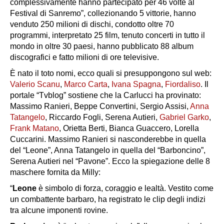
complessivamente hanno partecipato per 46 volte al
Festival di Sanremo”, collezionando 5 vittorie, hanno
venduto 250 milioni di dischi, condotto oltre 70
programmi, interpretato 25 film, tenuto concerti in tutto il
mondo in oltre 30 paesi, hanno pubblicato 88 album
discografici e fatto milioni di ore televisive.
È nato il toto nomi, ecco quali si presuppongono sul web:
Valerio Scanu
,
Marco Carta
,
Ivana Spagna
,
Fiordaliso
. Il
portale “Tvblog” sostiene che la Carlucci ha provinato:
Massimo Ranieri, Beppe Convertini, Sergio Assisi,
Anna
Tatangelo
, Riccardo Fogli, Serena Autieri,
Gabriel Garko
,
Frank Matano
, Orietta Berti, Bianca Guaccero, Lorella
Cuccarini. Massimo Ranieri si nasconderebbe in quella
del “Leone”, Anna Tatangelo in quella del “Barboncino”,
Serena Autieri nel “Pavone”. Ecco la spiegazione delle 8
maschere fornita da Milly:
“
Leone
è simbolo di forza, coraggio e lealtà. Vestito come
un combattente barbaro, ha registrato le clip degli indizi
tra alcune imponenti rovine.