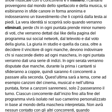
show musicale con 8 concorrenti è il
mistero.
I cantanti
provengono dal mondo dello spettacolo e della musica, si
esibiranno in sfide canore in forma anonima e
indosseranno un travestimento che li coprirà dalla testa ai
piedi. La vera identità si scoprirà solo quando verranno
eliminati
, perde chi in ogni puntata prende minor numero
di voti, che verranno dettati dai like della pagina del
programma sui social network, dal televoto e dal voto
della giuria. La giuria in studio e quella da casa, oltre a
decidere il vincitore di ogni manche, devono indovinare
chi si nasconde dietro ad ogni maschera, in ogni puntata
verranno dati una serie di indizi. In ogni serata verranno
disputate due manche, durante la prima i cantanti si
sfideranno a coppie, quindi saranno 4 concorrenti a
passare alla seconda. Quest’ultima sarà a tema, come ad
esempio canzoni del cinema, musical e nell’ultima
puntata, forse a canzoni sanremesi, solo 2 passeranno il
turno. Ciascun concorrente dall’inizio fino alla fine del
programma vivrà isolato nel suo camerino personalizzato
in base al mondo della maschera interpretata. Non avrà
nessun contatto con gli altri concorrenti, quando