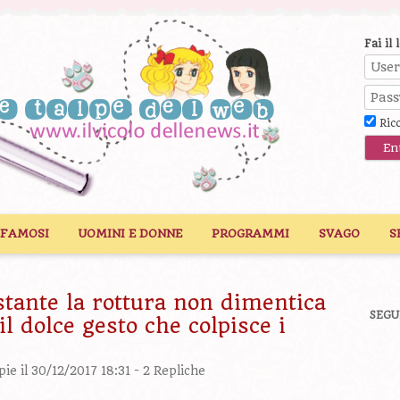
Fai il 
Ric
 FAMOSI
UOMINI E DONNE
PROGRAMMI
SVAGO
S
ante la rottura non dimentica
SEGU
l dolce gesto che colpisce i
pie
il 30/12/2017 18:31 -
2 Repliche