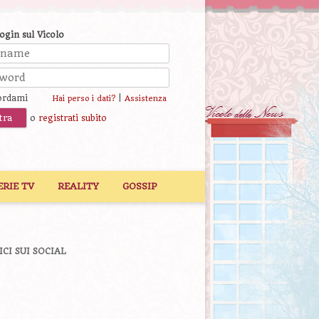
login sul Vicolo
ordami
|
Hai perso i dati?
Assistenza
o
registrati subito
ERIE TV
REALITY
GOSSIP
ICI SUI SOCIAL