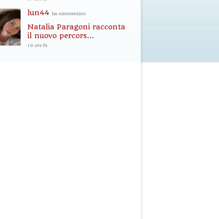
lun44
ha commentato
Natalia Paragoni racconta
il nuovo percors...
19 ore fa