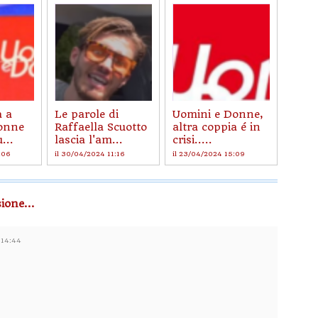
a a
Le parole di
Uomini e Donne,
onne
Raffaella Scuotto
altra coppia é in
...
lascia l'am...
crisi.....
:06
il 30/04/2024 11:16
il 23/04/2024 15:09
ione...
 14:44