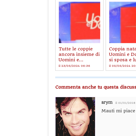
Tutte le coppie
Coppia nat
ancora insieme di
Uomini e D
Uomini e...
si sposa e lu
il 23/05/2024 06:36
il 05/05/2024 20
Commenta anche tu questa discuss
arym
il 01/01/2018
Mauti mi piace