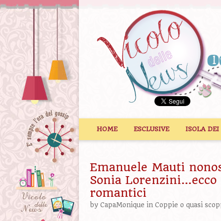
Vai al contenuto
HOME
ESCLUSIVE
ISOLA DEI
Emanuele Mauti nonost
Sonia Lorenzini…ecco i
romantici
by
CapaMonique
in
Coppie o quasi scop