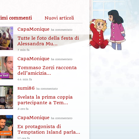
timi commenti
Nuovi articoli
CapaMonique
ha commentato
Tutte le foto della festa di
Alessandra Mu...
7 min fa
CapaMonique
ha commentato
Tommaso Zorzi racconta
dell’amicizia...
44 min fa
sumi86
ha commentato
Svelata la prima coppia
partecipante a Tem...
3 ore fa
CapaMonique
ha commentato
Ex protagonista di
Temptation Island parla...
17 ore fa