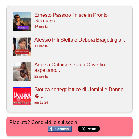
Ernesto Passaro finisce in Pronto
Soccorso
16 ore fa
Alessio Pili Stella e Debora Bragetti già...
17 ore fa
Angela Caloisi e Paolo Crivellin
aspettano...
22 ore fa
Storica corteggiatrice di Uomini e Donne
�...
ieri 17:26
Piaciuto? Condividilo sui social: