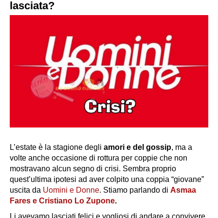
lasciata?
L’estate è la stagione degli
amori e del gossip
, ma a
volte anche occasione di rottura per coppie che non
mostravano alcun segno di crisi. Sembra proprio
quest’ultima ipotesi ad aver colpito una coppia “giovane”
uscita da
Uomini e Donne
. Stiamo parlando di
Asmaa
Fares e Cristiano Lo Zupone
.
Li avevamo lasciati felici e vogliosi di andare a convivere.