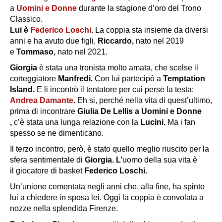
a
Uomini e Donne
durante la stagione d’oro del Trono
Classico.
Lui è
Federico Loschi
.
La coppia sta insieme da diversi
anni e ha avuto due figli,
Riccardo,
nato nel 2019
e
Tommaso,
nato nel 2021.
Giorgia
è stata una tronista molto amata, che scelse il
corteggiatore
Manfredi.
Con lui partecipò a
Temptation
Island.
E li incontrò il tentatore per cui perse la testa:
Andrea Damante
.
Eh si, perché nella vita di quest’ultimo,
prima di incontrare
Giulia De Lellis a Uomini e Donne
,
c’è stata una lunga relazione con la
Lucini.
Ma i fan
spesso se ne dimenticano.
Il terzo incontro, però, è stato quello meglio riuscito per la
sfera sentimentale di
Giorgia. L’
uomo della sua vita è
il giocatore di basket
Federico Loschi.
Un’unione cementata negli anni che, alla fine, ha spinto
lui a chiedere in sposa lei. Oggi la coppia è convolata a
nozze nella splendida Firenze.