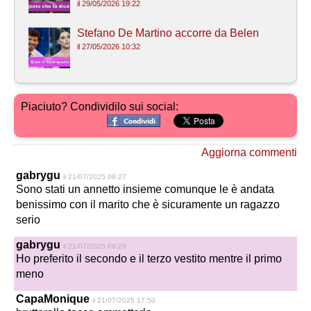
il 29/05/2026 19:22
Stefano De Martino accorre da Belen
il 27/05/2026 10:32
Piaciuto? Condividilo sui social:
Aggiorna commenti
gabrygu
il 21/07/2025 09:27
Sono stati un annetto insieme comunque le è andata
benissimo con il marito che è sicuramente un ragazzo
serio
gabrygu
il 21/07/2025 09:28
Ho preferito il secondo e il terzo vestito mentre il primo
meno
CapaMonique
il 21/07/2025 17:50