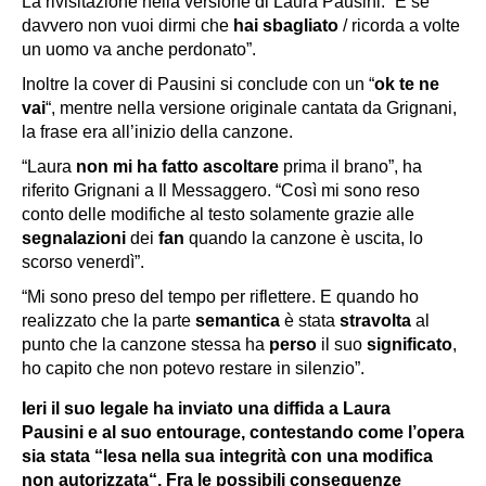
La rivisitazione nella versione di Laura Pausini:
“E se
davvero non vuoi dirmi che
hai sbagliato
/ ricorda a volte
un uomo va anche perdonato”.
Inoltre la cover di Pausini si conclude con un “
ok te ne
vai
“, mentre nella versione originale cantata da Grignani,
la frase era all’inizio della canzone.
“Laura
non mi ha fatto ascoltare
prima il brano”, ha
riferito Grignani a
Il Messaggero
. “Così mi sono reso
conto delle modifiche al testo solamente grazie alle
segnalazioni
dei
fan
quando la canzone è uscita, lo
scorso venerdì”.
“Mi sono preso del tempo per riflettere. E quando ho
realizzato che la parte
semantica
è stata
stravolta
al
punto che la canzone stessa ha
perso
il suo
significato
,
ho capito che non potevo restare in silenzio”.
Ieri il suo legale ha inviato una
diffida
a Laura
Pausini e al suo entourage, contestando come l’opera
sia stata “
lesa
nella sua
integrità
con una
modifica
non autorizzata
“. Fra le possibili conseguenze