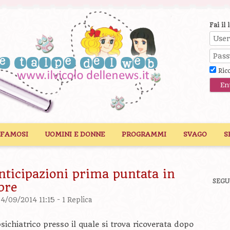
Fai il 
Ric
 FAMOSI
UOMINI E DONNE
PROGRAMMI
SVAGO
S
nticipazioni prima puntata in
SEGU
bre
04/09/2014 11:15 -
1 Replica
sichiatrico presso il quale si trova ricoverata dopo