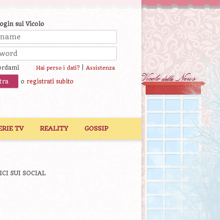
login sul Vicolo
ordami
|
Hai perso i dati?
Assistenza
o
registrati subito
ERIE TV
REALITY
GOSSIP
ICI SUI SOCIAL