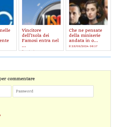
nelle
Vincitore
Che ne pensate
dell'Isola dei
della miniserie
ente
Famosi entra nel
andata in o...
...
il 23/05/2024 06:17
10
il 06/01/2025 15:41
n per commentare
o