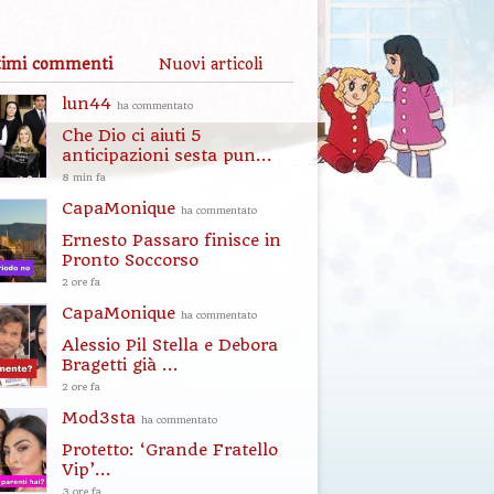
timi commenti
Nuovi articoli
lun44
ha commentato
Che Dio ci aiuti 5
anticipazioni sesta pun...
8 min fa
CapaMonique
ha commentato
Ernesto Passaro finisce in
Pronto Soccorso
2 ore fa
CapaMonique
ha commentato
Alessio Pil Stella e Debora
Bragetti già ...
2 ore fa
Mod3sta
ha commentato
Protetto: ‘Grande Fratello
Vip’...
3 ore fa