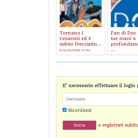
Tornano I
Fan di Doc 
Cesaroni ed è
tue mani 4
subito frecciatin...
profondam
...
il 14/04/2026 17:34
il 12/08/2025 18:
E' necessario effettuare il logi
Ricordami
o
registrati subit