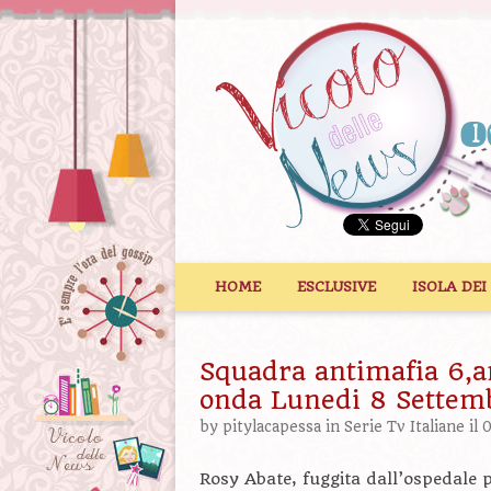
Vai al contenuto
HOME
ESCLUSIVE
ISOLA DEI
Squadra antimafia 6,a
onda Lunedi 8 Settem
by
pitylacapessa
in
Serie Tv Italiane
il 
Rosy Abate, fuggita dall’ospedale p