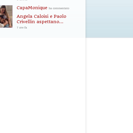
CapaMonique
ha commentato
Angela Caloisi e Paolo
Crivellin aspettano...
7 ore fa