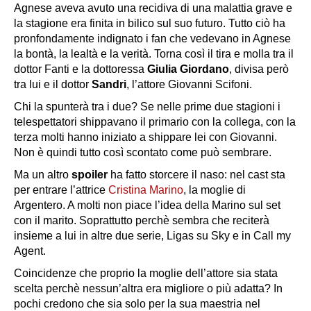
Agnese aveva avuto una recidiva di una malattia grave e
la stagione era finita in bilico sul suo futuro. Tutto ciò ha
pronfondamente indignato i fan che vedevano in Agnese
la bontà, la lealtà e la verità. Torna così il tira e molla tra il
dottor Fanti e la dottoressa
Giulia Giordano
, divisa però
tra lui e il dottor
Sandri
, l’attore
Giovanni Scifoni.
Chi la spunterà tra i due? Se nelle prime due stagioni i
telespettatori shippavano il primario con la collega, con la
terza molti hanno iniziato a shippare lei con Giovanni.
Non è quindi tutto così scontato come può sembrare.
Ma un altro
spoiler
ha fatto storcere il naso: nel cast sta
per entrare l’attrice
Cristina Marino
, la moglie di
Argentero. A molti non piace l’idea della Marino sul set
con il marito. Soprattutto perchè sembra che reciterà
insieme a lui in altre due serie, Ligas su Sky e in Call my
Agent.
Coincidenze che proprio la moglie dell’attore sia stata
scelta perchè nessun’altra era migliore o più adatta? In
pochi credono che sia solo per la sua maestria nel