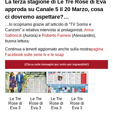
La terza stagione di Le Tre Rose di Eva
approda su Canale 5 il 20 Marzo, cosa
ci dovremo aspettare?…
…lo scopriamo grazie all’articolo di “TV Sorrisi e
Canzoni” e relativa intervista ai protagonisti,
Anna
Safroncik
(Aurora) e
Roberto Farnesi
(Alessandro),
buona lettura:
Continua a tenerti aggiornato anche sulla nostra
pagina
Facebook sulle serie tv e le soap
(Clicca sulle immagini qui sotto per ingrandirle!)
Le Tre
Le Tre
Le Tre
Le Tre
Rose di
Rose di
Rose di
Rose di
Eva 3
Eva 3
Eva 3
Eva 3