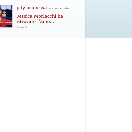
pitylacapessa
ha commentato
Jessica Morlacchi ha
ritrovato l’amo...
9 ore fa