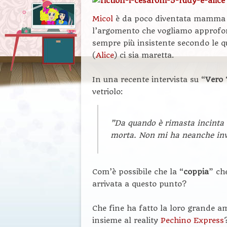
Micol
è da poco diventata mamma (p
l’argomento che vogliamo approfondi
sempre più insistente secondo le q
(
Alice
) ci sia maretta.
In una recente intervista su “
Vero
vetriolo:
”
Da quando è rimasta incinta n
morta. Non mi ha neanche inv
Com’è possibile che la “
coppia
” che
arrivata a questo punto?
Che fine ha fatto la loro grande am
insieme al reality
Pechino Express