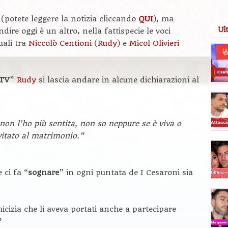
otete leggere la notizia cliccando
QUI
), ma
Ul
re oggi è un altro, nella fattispecie le voci
uali tra
Niccolò Centioni
(
Rudy
) e
Micol Olivieri
 TV
”
Rudy
si lascia andare in alcune dichiarazioni al
on l’ho più sentita, non so neppure se è viva o
itato al matrimonio.”
 ci fa “
sognare
” in ogni puntata de I Cesaroni sia
icizia che li aveva portati anche a partecipare
?