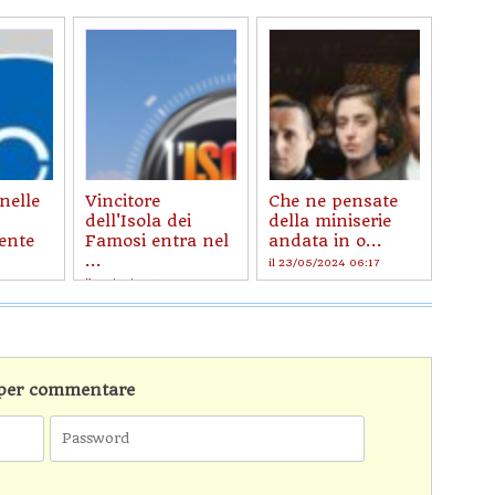
nelle
Vincitore
Che ne pensate
dell'Isola dei
della miniserie
ente
Famosi entra nel
andata in o...
...
il 23/05/2024 06:17
10
il 06/01/2025 15:41
n per commentare