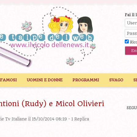
Fai il 
Ric
 FAMOSI
UOMINI E DONNE
PROGRAMMI
SVAGO
S
ntioni (Rudy) e Micol Olivieri
SEGU
ie Tv Italiane
il 15/10/2014 08:19 -
1 Replica