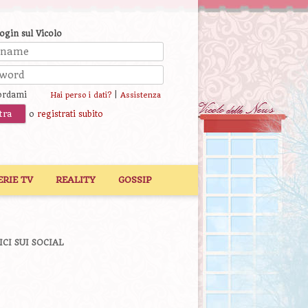
login sul Vicolo
ordami
|
Hai perso i dati?
Assistenza
o
registrati subito
ERIE TV
REALITY
GOSSIP
ICI SUI SOCIAL