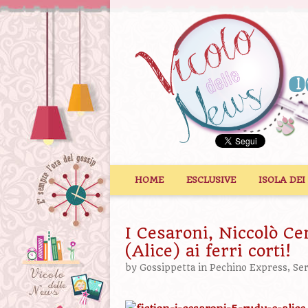
Vai al contenuto
HOME
ESCLUSIVE
ISOLA DEI
I Cesaroni, Niccolò Ce
(Alice) ai ferri corti!
by
Gossippetta
in
Pechino Express
,
Ser