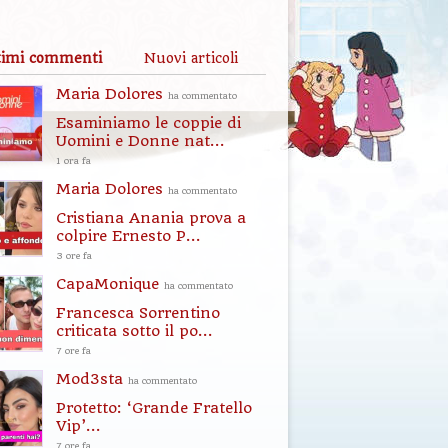
timi commenti
Nuovi articoli
Maria Dolores
ha commentato
Esaminiamo le coppie di
Uomini e Donne nat...
1 ora fa
Maria Dolores
ha commentato
Cristiana Anania prova a
colpire Ernesto P...
3 ore fa
CapaMonique
ha commentato
Francesca Sorrentino
criticata sotto il po...
7 ore fa
Mod3sta
ha commentato
Protetto: ‘Grande Fratello
Vip’...
7 ore fa