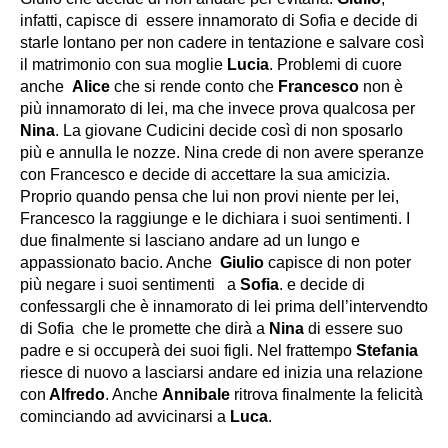
infatti, capisce di essere innamorato di Sofia e decide di
starle lontano per non cadere in tentazione e salvare così
il matrimonio con sua moglie
Lucia
. Problemi di cuore
anche
Alice
che si rende conto che
Francesco
non è
più innamorato di lei, ma che invece prova qualcosa per
Nina
. La giovane Cudicini decide così di non sposarlo
più e annulla le nozze. Nina crede di non avere speranze
con Francesco e decide di accettare la sua amicizia.
Proprio quando pensa che lui non provi niente per lei,
Francesco la raggiunge e le dichiara i suoi sentimenti. I
due finalmente si lasciano andare ad un lungo e
appassionato bacio. Anche
Giulio
capisce di non poter
più negare i suoi sentimenti a
Sofia
. e decide di
confessargli che è innamorato di lei prima dell’intervendto
di Sofia che le promette che dirà a
Nina
di essere suo
padre e si occuperà dei suoi figli. Nel frattempo
Stefania
riesce di nuovo a lasciarsi andare ed inizia una relazione
con
Alfredo
. Anche
Annibale
ritrova finalmente la felicità
cominciando ad avvicinarsi a
Luca
.