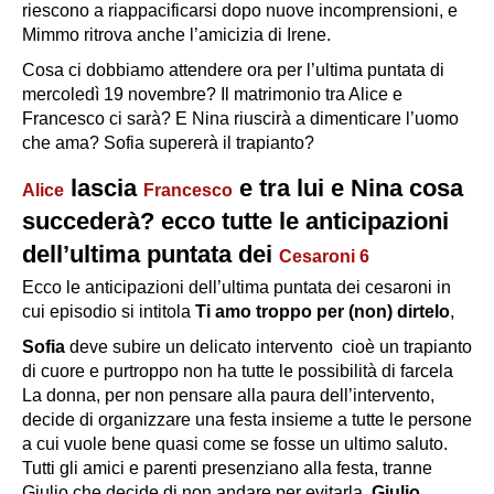
riescono a riappacificarsi dopo nuove incomprensioni, e
Mimmo ritrova anche l’amicizia di Irene.
Cosa ci dobbiamo attendere ora per l’ultima puntata di
mercoledì 19 novembre? Il matrimonio tra Alice e
Francesco ci sarà? E Nina riuscirà a dimenticare l’uomo
che ama? Sofia supererà il trapianto?
lascia
e tra lui e Nina cosa
Alice
Francesco
succederà? ecco tutte le anticipazioni
dell’ultima puntata dei
Cesaroni 6
Ecco le anticipazioni dell’ultima puntata dei cesaroni in
cui episodio si intitola
Ti amo troppo per (non) dirtelo
,
Sofia
deve subire un delicato intervento cioè un trapianto
di cuore e purtroppo non ha tutte le possibilità di farcela
La donna, per non pensare alla paura dell’intervento,
decide di organizzare una festa insieme a tutte le persone
a cui vuole bene quasi come se fosse un ultimo saluto.
Tutti gli amici e parenti presenziano alla festa, tranne
Giulio che decide di non andare per evitarla.
Giulio
,