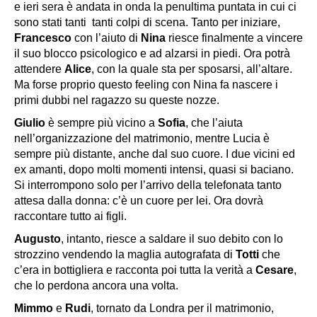
e ieri sera è andata in onda la penultima puntata in cui ci
sono stati tanti tanti colpi di scena. Tanto per iniziare,
Francesco
con l’aiuto di
Nina
riesce finalmente a vincere
il suo blocco psicologico e ad alzarsi in piedi. Ora potrà
attendere
Alice
, con la quale sta per sposarsi, all’altare.
Ma forse proprio questo feeling con Nina fa nascere i
primi dubbi nel ragazzo su queste nozze.
Giulio
è sempre più vicino a
Sofia
, che l’aiuta
nell’organizzazione del matrimonio, mentre Lucia è
sempre più distante, anche dal suo cuore. I due vicini ed
ex amanti, dopo molti momenti intensi, quasi si baciano.
Si interrompono solo per l’arrivo della telefonata tanto
attesa dalla donna: c’è un cuore per lei. Ora dovrà
raccontare tutto ai figli.
Augusto
, intanto, riesce a saldare il suo debito con lo
strozzino vendendo la maglia autografata di
Totti
che
c’era in bottigliera e racconta poi tutta la verità a
Cesare
,
che lo perdona ancora una volta.
Mimmo
e
Rudi
, tornato da Londra per il matrimonio,