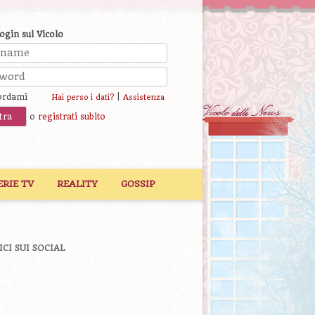
login sul Vicolo
ordami
|
Hai perso i dati?
Assistenza
o
registrati subito
ERIE TV
REALITY
GOSSIP
ICI SUI SOCIAL