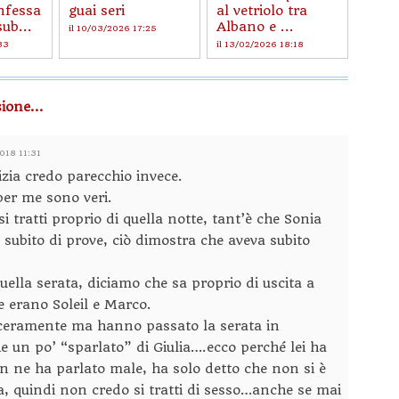
nfessa
guai seri
al vetriolo tra
sub...
Albano e ...
il 10/03/2026 17:25
33
il 13/02/2026 18:18
ione...
2018 11:31
izia credo parecchio invece.
 per me sono veri.
tratti proprio di quella notte, tant’è che Sonia
subito di prove, ciò dimostra che aveva subito
ella serata, diciamo che sa proprio di uscita a
ue erano Soleil e Marco.
nceramente ma hanno passato la serata in
un po’ “sparlato” di Giulia….ecco perché lei ha
n ne ha parlato male, ha solo detto che non si è
, quindi non credo si tratti di sesso…anche se mai