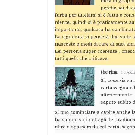
mesi di gfvip h
perche sai di q
furba per tutelarsi si è fatta e co
niente, quindi si è praticamente a
importante, qualcosa ha combinat
La signorina vi penserà due volte l
nascoste e modi di fare di suoi ami
Lei persona super coerente , onesta
tutti quelli che criticava.
the ring
il 01/09/
Si, cosa sia su
cartassegna e 
ulteriormente.
saputo subito d
Si puo cominciare a capire anche l
ha saputo vari dettagli del tradim
oltre a spassarsela col cartassegn