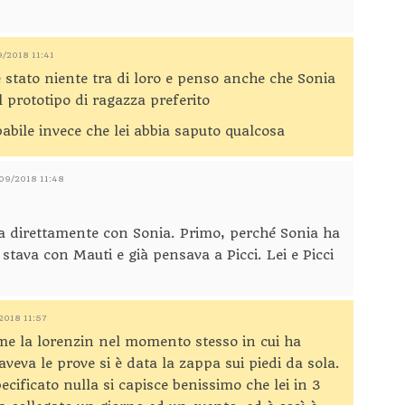
9/2018 11:41
 stato niente tra di loro e penso anche che Sonia
l prototipo di ragazza preferito
abile invece che lei abbia saputo qualcosa
/09/2018 11:48
sa direttamente con Sonia. Primo, perché Sonia ha
stava con Mauti e già pensava a Picci. Lei e Picci
/2018 11:57
 me la lorenzin nel momento stesso in cui ha
aveva le prove si è data la zappa sui piedi da sola.
ificato nulla si capisce benissimo che lei in 3