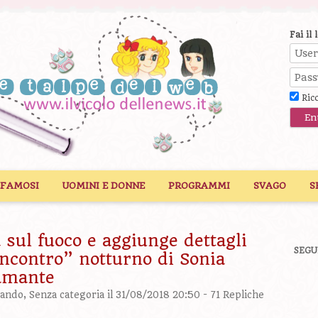
Fai il 
Ric
 FAMOSI
UOMINI E DONNE
PROGRAMMI
SVAGO
S
 sul fuoco e aggiunge dettagli
SEGU
incontro” notturno di Sonia
amante
pando
,
Senza categoria
il 31/08/2018 20:50 -
71 Repliche