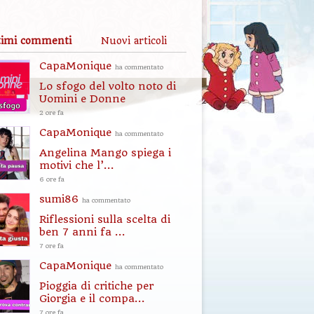
timi commenti
Nuovi articoli
CapaMonique
ha commentato
Lo sfogo del volto noto di
Uomini e Donne
2 ore fa
CapaMonique
ha commentato
Angelina Mango spiega i
motivi che l’...
6 ore fa
sumi86
ha commentato
Riflessioni sulla scelta di
ben 7 anni fa ...
7 ore fa
CapaMonique
ha commentato
Pioggia di critiche per
Giorgia e il compa...
7 ore fa