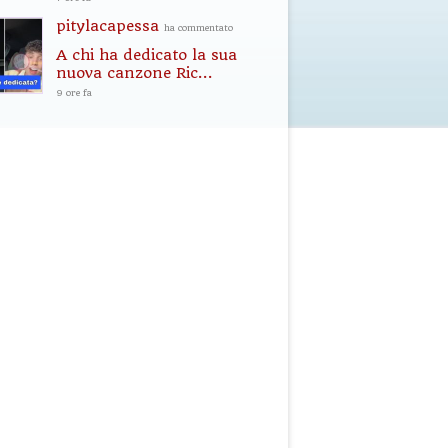
pitylacapessa
ha commentato
A chi ha dedicato la sua
nuova canzone Ric...
9 ore fa