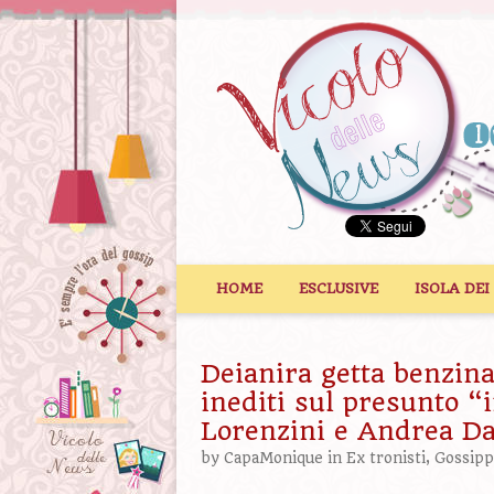
Vai al contenuto
HOME
ESCLUSIVE
ISOLA DEI
Deianira getta benzina
inediti sul presunto “
Lorenzini e Andrea D
by
CapaMonique
in
Ex tronisti
,
Gossip