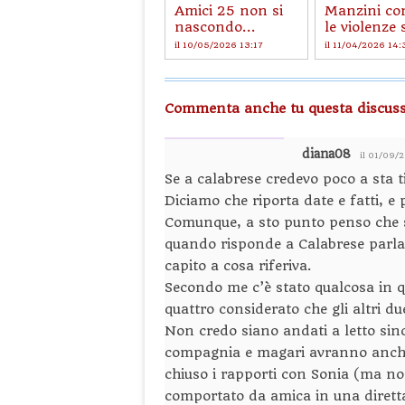
Amici 25 non si
Manzini co
nascondo...
le violenze 
il 10/05/2026 13:17
il 11/04/2026 14:
Commenta anche tu questa discuss
diana08
il 01/09/
Se a calabrese credevo poco a sta t
Diciamo che riporta date e fatti, e
Comunque, a sto punto penso che si 
quando risponde a Calabrese parla 
capito a cosa riferiva.
Secondo me c’è stato qualcosa in qu
quattro considerato che gli altri d
Non credo siano andati a letto si
compagnia e magari avranno anche 
chiuso i rapporti con Sonia (ma no
comportato da amica in una diretta