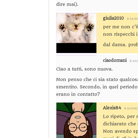
dire mai).
giulia2010
il 01/0
per me non c’è
non rispecchi i
dal dama. prob
ciaodomani
il 01
Ciao a tutti, sono nuova.
Non penso che ci sia stato qualco
smentito. Secondo, in quel periodo 
erano in contatto?
Alexis84
il 01/09
Lo ripeto, per
dichiarato che 
Non avendo spec