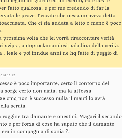
a collegato un giorno ed un evento, ed è così è
ver fatto qualcosa, e per me credendo di far la
nservata le prove. Peccato che nessuno aveva detto
utoaccusata. Che ci sia andata a letto o meno è poco
o.
a prossima volta che lei vorrà riraccontare verità
ci svips , autoproclamandosi paladina della verità.
 , leale e poi inndue anni ne hq fatte di peggio di
2018 12:13
ccesso è poco importante, certo il contorno del
la sorge certo non aiuta, ma la affossa
 Se cmq non è successo nulla il mauti lo avrà
ella serata.
a ruggine tra damante e onestini. Magari il secondo
ento e per forza di cose ha saputo che il damante
a era in compagnia di sonia ?!