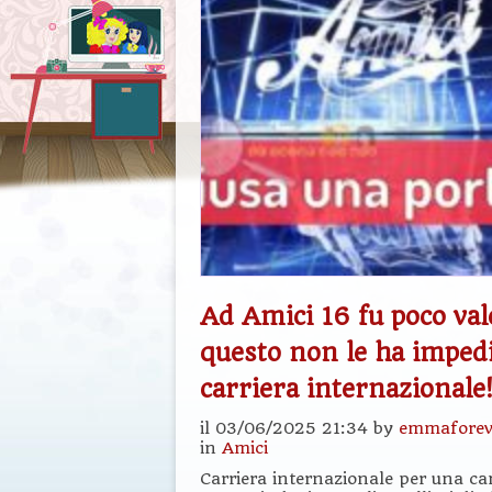
Ad Amici 16 fu poco val
questo non le ha impedi
carriera internazionale
il 03/06/2025 21:34 by
emmaforev
in
Amici
Carriera internazionale per una ca