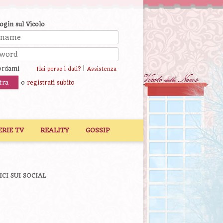
login sul Vicolo
ordami
|
Hai perso i dati?
Assistenza
o
registrati subito
ERIE TV
REALITY
GOSSIP
ICI SUI SOCIAL