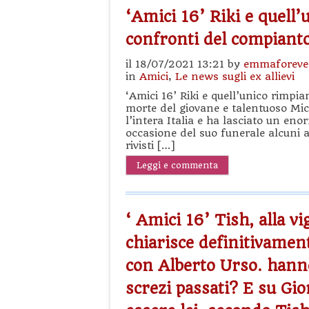
‘Amici 16’ Riki e quell’
confronti del compiant
il 18/07/2021 13:21 by
emmaforeve
in
Amici
,
Le news sugli ex allievi
‘Amici 16’ Riki e quell’unico rimpi
morte del giovane e talentuoso Mi
l’intera Italia e ha lasciato un en
occasione del suo funerale alcuni a
rivisti […]
Leggi e commenta
‘ Amici 16’ Tish, alla vig
chiarisce definitivament
con Alberto Urso. hanno
screzi passati? E su Gi