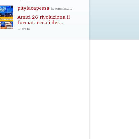
pitylacapessa
ha commentato
Amici 26 rivoluziona il
format: ecco i det...
17 ore fa