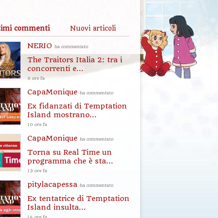
timi commenti
Nuovi articoli
NERIO
ha commentato
The Traitors Italia 2: tra i
concorrenti e...
9 ore fa
CapaMonique
ha commentato
Ex fidanzati di Temptation
Island mostrano...
10 ore fa
CapaMonique
ha commentato
Torna su Real Time un
programma che è sta...
13 ore fa
pitylacapessa
ha commentato
Ex tentatrice di Temptation
Island insulta...
14 ore fa