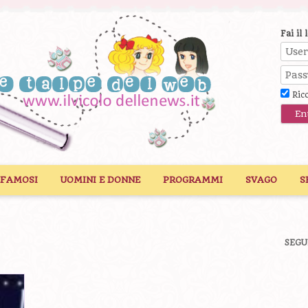
Fai il 
Ric
 FAMOSI
UOMINI E DONNE
PROGRAMMI
SVAGO
S
SEGU