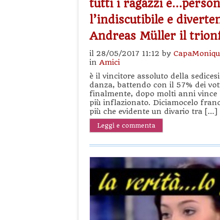
tutti i ragazzi e…person
l’indiscutibile e divert
Andreas Müller il trion
il 28/05/2017 11:12 by
CapaMoniqu
in
Amici
è il vincitore assoluto della sedice
danza, battendo con il 57% dei vot
finalmente, dopo molti anni vince 
più inflazionato. Diciamocelo fra
più che evidente un divario tra […]
Leggi e commenta