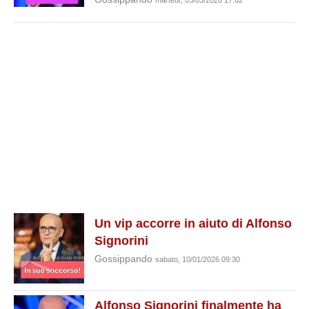
martedì, 03/03/2026 17:02
Un vip accorre in aiuto di Alfonso
Signorini
Gossippando
sabato, 10/01/2026 09:30
Alfonso Signorini finalmente ha