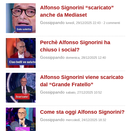
Alfonso Signorini “scaricato”
anche da Mediaset
Gossippando
lunedì, 29/12/2025 22:43 - 2 commenti
Perchè Alfonso Signorini ha
chiuso i social?
Gossippando
domenica, 28/12/2025 12:40
Alfonso Signorini viene scaricato
dal “Grande Fratello”
Gossippando
sabato, 27/12/2025 10:52
Come sta oggi Alfonso Signorini?
Gossippando
mercoledì, 24/12/2025 18:32