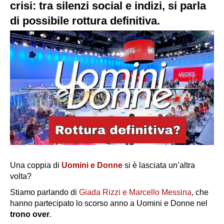
crisi: tra silenzi social e indizi, si parla
di possibile rottura definitiva.
Una coppia di
Uomini e Donne
si è lasciata un’altra
volta?
Stiamo parlando di
Giada Rizzi e Marcello Messina
, che
hanno partecipato lo scorso anno a
Uomini e Donne
nel
trono over
.