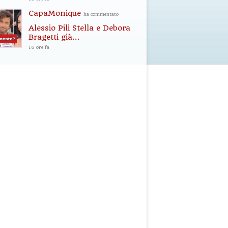
CapaMonique
ha commentato
Alessio Pili Stella e Debora
Bragetti già...
16 ore fa