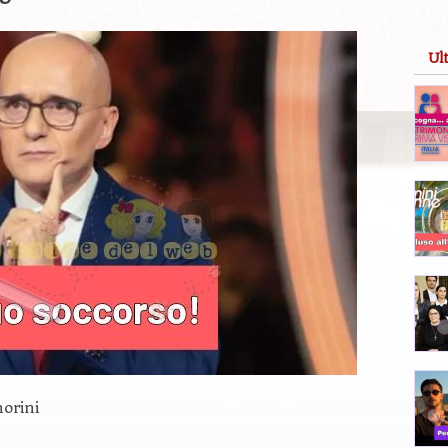
Ul
norini