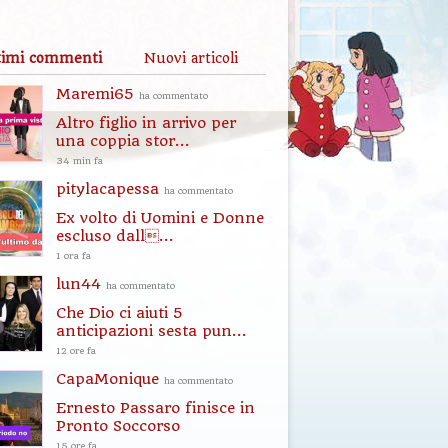
timi commenti
Nuovi articoli
Maremi65
ha commentato
Altro figlio in arrivo per
una coppia stor...
34 min fa
pitylacapessa
ha commentato
Ex volto di Uomini e Donne
escluso dall...
1 ora fa
lun44
ha commentato
Che Dio ci aiuti 5
anticipazioni sesta pun...
12 ore fa
CapaMonique
ha commentato
Ernesto Passaro finisce in
Pronto Soccorso
15 ore fa