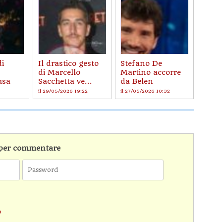
i
Il drastico gesto
Stefano De
di Marcello
Martino accorre
usa
Sacchetta ve...
da Belen
il 29/05/2026 19:22
il 27/05/2026 10:32
n per commentare
o