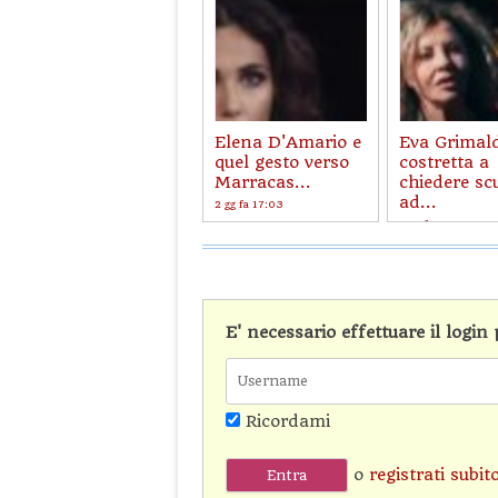
Elena D'Amario e
Eva Grimald
quel gesto verso
costretta a
Marracas...
chiedere sc
ad...
2 gg fa 17:03
2 gg fa 14:20
E' necessario effettuare il logi
Ricordami
o
registrati subit