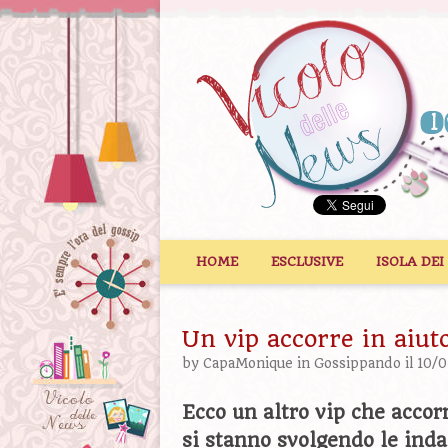
Vai al contenuto
HOME
ESCLUSIVE
ISOLA DEI
Un vip accorre in aiut
by
CapaMonique
in
Gossippando
il 10/
Ecco un altro vip che accor
si stanno svolgendo le inda