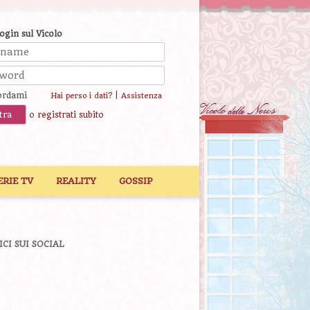
login sul Vicolo
ordami
|
Hai perso i dati?
Assistenza
o
registrati subito
ERIE TV
REALITY
GOSSIP
ICI SUI SOCIAL