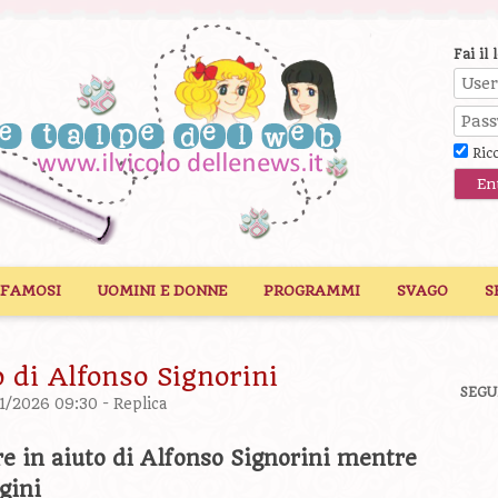
Fai il 
Ric
 FAMOSI
UOMINI E DONNE
PROGRAMMI
SVAGO
S
o di Alfonso Signorini
SEGU
01/2026 09:30 -
Replica
re in aiuto di Alfonso Signorini mentre
gini