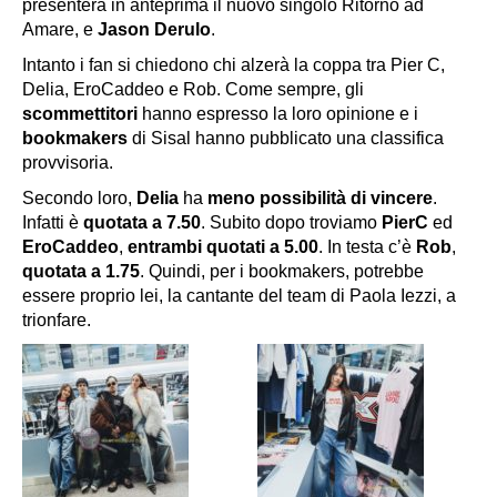
presenterà in anteprima il nuovo singolo
Ritorno ad
Amare
, e
Jason Derulo
.
Intanto i fan si chiedono chi alzerà la coppa tra Pier C,
Delia, EroCaddeo e Rob. Come sempre, gli
scommettitori
hanno espresso la loro opinione e i
bookmakers
di
Sisal
hanno pubblicato una classifica
provvisoria.
Secondo loro,
Delia
ha
meno possibilità di vincere
.
Infatti è
quotata a 7.50
. Subito dopo troviamo
PierC
ed
EroCaddeo
,
entrambi quotati a 5.00
. In testa c’è
Rob
,
quotata a 1.75
. Quindi, per i bookmakers, potrebbe
essere proprio lei, la cantante del team di Paola Iezzi, a
trionfare.