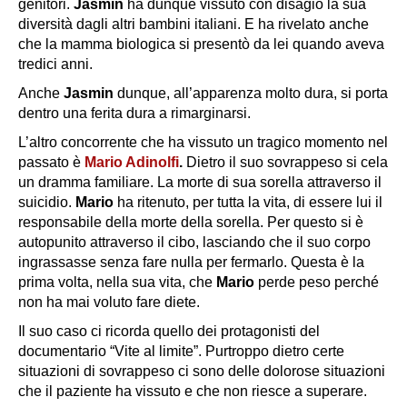
genitori.
Jasmin
ha dunque vissuto con disagio la sua
diversità dagli altri bambini italiani. E ha rivelato anche
che la mamma biologica si presentò da lei quando aveva
tredici anni.
Anche
Jasmin
dunque, all’apparenza molto dura, si porta
dentro una ferita dura a rimarginarsi.
L’altro concorrente che ha vissuto un tragico momento nel
passato è
Mario Adinolfi
.
Dietro il suo sovrappeso si cela
un
dramma familiare
. La morte di sua sorella attraverso il
suicidio.
Mario
ha ritenuto, per tutta la vita, di essere lui il
responsabile della morte della sorella. Per questo si è
autopunito attraverso il cibo, lasciando che il suo corpo
ingrassasse senza fare nulla per fermarlo. Questa è la
prima volta, nella sua vita, che
Mario
perde peso perché
non ha mai voluto fare diete.
Il suo caso ci ricorda quello dei protagonisti del
documentario “Vite al limite”. Purtroppo dietro certe
situazioni di sovrappeso ci sono delle dolorose situazioni
che il paziente ha vissuto e che non riesce a superare.