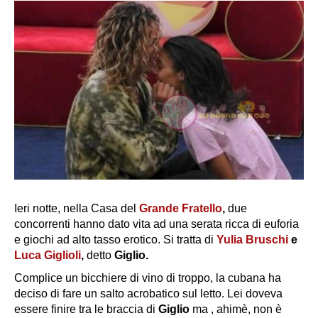
Ieri notte, nella Casa del
Grande Fratello
,
due
concorrenti hanno dato vita ad una serata ricca di euforia
e giochi ad alto tasso erotico. Si tratta di
Yulia Bruschi
e
Luca Giglioli
,
detto
Giglio.
Complice un bicchiere di vino di troppo, la cubana ha
deciso di fare un salto acrobatico sul letto. Lei doveva
essere finire tra le braccia di
Giglio
ma , ahimè, non è