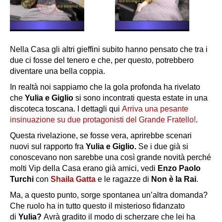
Nella Casa gli altri gieffini subito hanno pensato che tra i
due ci fosse del tenero e che, per questo, potrebbero
diventare una bella coppia.
In realtà noi sappiamo che la gola profonda ha rivelato
che
Yulia e Giglio
si sono incontrati questa estate in una
discoteca toscana. I dettagli qui
Arriva una pesante
insinuazione su due protagonisti del Grande Fratello!
.
Questa rivelazione, se fosse vera, aprirebbe scenari
nuovi sul rapporto fra
Yulia e Giglio.
Se i due già si
conoscevano non sarebbe una così grande novità perché
molti Vip della Casa erano già amici, vedi
Enzo Paolo
Turchi
con
Shaila Gatta
e le ragazze di
Non è la Rai
.
Ma, a questo punto, sorge spontanea un’altra domanda?
Che ruolo ha in tutto questo il misterioso fidanzato
di
Yulia?
Avrà gradito il modo di scherzare che lei ha