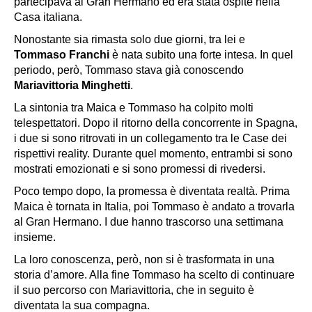
partecipava al
Gran Hermano
ed era stata ospite nella
Casa italiana.
Nonostante sia rimasta solo due giorni, tra lei e
Tommaso Franchi
è nata subito una forte intesa. In quel
periodo, però, Tommaso stava già conoscendo
Mariavittoria Minghetti
.
La sintonia tra Maica e Tommaso ha colpito molti
telespettatori. Dopo il ritorno della concorrente in Spagna,
i due si sono ritrovati in un collegamento tra le Case dei
rispettivi reality. Durante quel momento, entrambi si sono
mostrati emozionati e si sono promessi di rivedersi.
Poco tempo dopo, la promessa è diventata realtà. Prima
Maica è tornata in Italia, poi Tommaso è andato a trovarla
al
Gran Hermano
. I due hanno trascorso una settimana
insieme.
La loro conoscenza, però, non si è trasformata in una
storia d’amore. Alla fine Tommaso ha scelto di continuare
il suo percorso con Mariavittoria, che in seguito è
diventata la sua compagna.