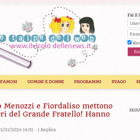
Fai il 
Ric
 FAMOSI
UOMINI E DONNE
PROGRAMMI
SVAGO
S
io Menozzi e Fiordaliso mettono
SEGU
ori del Grande Fratello! Hanno
31/01/2024 14:31 -
1 Replica