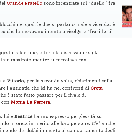
del
Grande Fratello
sono incentrate sul “duello” fra
locchi nei quali le due si parlano male a vicenda, è
ideo che la mostrano intenta a rivolgere “frasi forti”
 questo calderone, oltre alla discussione sulla
 stato mostrato mentre si coccolava con
 e a
Vittorio,
per la seconda volta, chiarimenti sulla
re l’antipatia che lei ha nei confronti di
Greta
e è stato fatto passare per il rivale di
o con
Monia La Ferrera
.
, lui e
Beatrice
hanno espresso perplessità su
ndo in onda in merito alle loro persone. C’è’ anche
rimendo dei dubbi in merito al comportamento degli