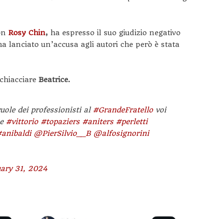
con
Rosy Chin
,
ha espresso il suo giudizio negativo
ha lanciato un’accusa agli autori che però è stata
schiacciare
Beatrice.
uole dei professionisti al
#GrandeFratello
voi
e
#vittorio
#topaziers
#aniters
#perletti
anibaldi
@PierSilvio__B
@alfosignorini
ary 31, 2024