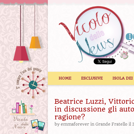
Vai al contenuto
HOME
ESCLUSIVE
ISOLA DEI
Beatrice Luzzi, Vittor
in discussione gli aut
ragione?
by
emmaforever
in
Grande Fratello
il 