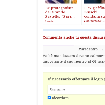
Ex protagonista
L'ex gieffin
del Grande
Bruschi
Fratello: "Fare...
condannata 
1 ora fa
il 30/05/2026 11
Commenta anche tu questa discuss
Maredentro
il 0
Va bè ma i luzzers devono calmarsi.
importante il suo rientro al Gf risp
E' necessario effettuare il logi
Ricordami