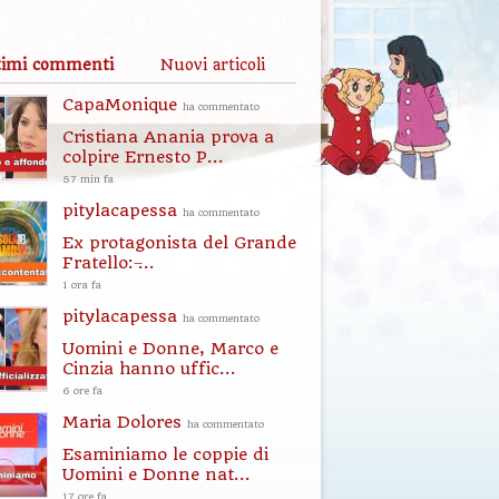
timi commenti
Nuovi articoli
CapaMonique
ha commentato
Cristiana Anania prova a
colpire Ernesto P...
57 min fa
pitylacapessa
ha commentato
Ex protagonista del Grande
Fratello: ̶...
1 ora fa
pitylacapessa
ha commentato
Uomini e Donne, Marco e
Cinzia hanno uffic...
6 ore fa
Maria Dolores
ha commentato
Esaminiamo le coppie di
Uomini e Donne nat...
17 ore fa