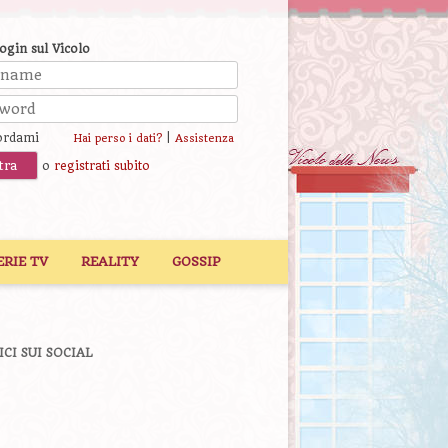
login sul Vicolo
ordami
|
Hai perso i dati?
Assistenza
o
registrati subito
ERIE TV
REALITY
GOSSIP
ICI SUI SOCIAL