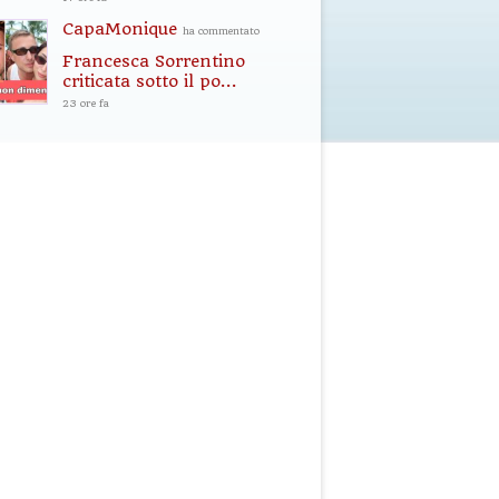
CapaMonique
ha commentato
Francesca Sorrentino
criticata sotto il po...
23 ore fa