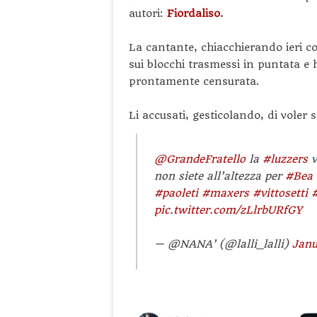
autori:
Fiordaliso
.
La cantante, chiacchierando ieri 
sui blocchi trasmessi in puntata e 
prontamente censurata.
Li accusati, gesticolando, di voler 
@GrandeFratello
la
#luzzers
v
non siete all’altezza per
#Bea
#paoleti
#maxers
#vittosetti
#
pic.twitter.com/zLlrbURfGY
— @NANA’ (@lalli_lalli)
Janu