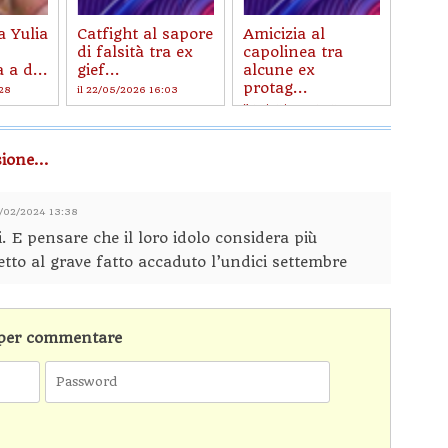
a Yulia
Catfight al sapore
Amicizia al
di falsità tra ex
capolinea tra
a d...
gief...
alcune ex
protag...
:28
il 22/05/2026 16:03
il 19/05/2026 16:53
ione...
1/02/2024 13:38
 E pensare che il loro idolo considera più
etto al grave fatto accaduto l’undici settembre
n per commentare