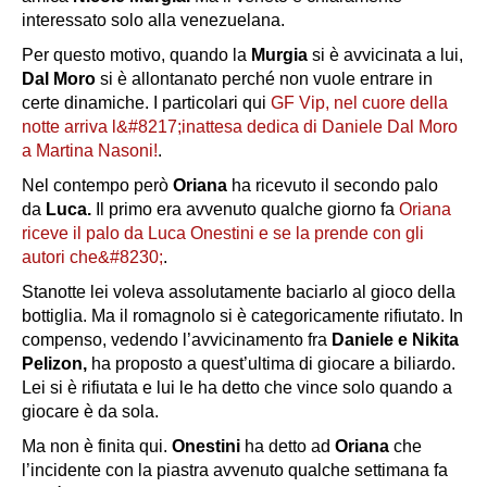
interessato solo alla venezuelana.
Per questo motivo, quando la
Murgia
si è avvicinata a lui,
Dal Moro
si è allontanato perché non vuole entrare in
certe dinamiche. I particolari qui
GF Vip, nel cuore della
notte arriva l&#8217;inattesa dedica di Daniele Dal Moro
a Martina Nasoni!
.
Nel contempo però
Oriana
ha ricevuto il secondo palo
da
Luca.
Il primo era avvenuto qualche giorno fa
Oriana
riceve il palo da Luca Onestini e se la prende con gli
autori che&#8230;
.
Stanotte lei voleva assolutamente baciarlo al gioco della
bottiglia. Ma il romagnolo si è categoricamente rifiutato. In
compenso, vedendo l’avvicinamento fra
Daniele e Nikita
Pelizon,
ha proposto a quest’ultima di giocare a biliardo.
Lei si è rifiutata e lui le ha detto che vince solo quando a
giocare è da sola.
Ma non è finita qui.
Onestini
ha detto ad
Oriana
che
l’incidente con la piastra avvenuto qualche settimana fa