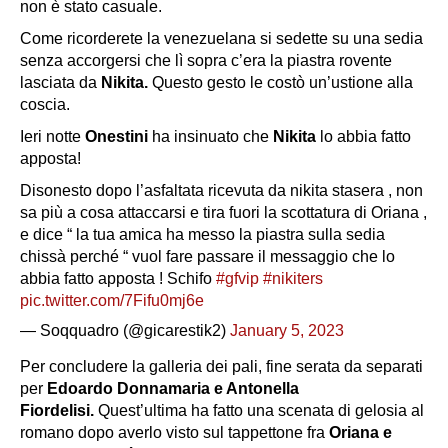
non è stato casuale.
Come ricorderete la venezuelana si sedette su una sedia
senza accorgersi che lì sopra c’era la piastra rovente
lasciata da
Nikita.
Questo gesto le costò un’ustione alla
coscia.
Ieri notte
Onestini
ha insinuato che
Nikita
lo abbia fatto
apposta!
Disonesto dopo l’asfaltata ricevuta da nikita stasera , non
sa più a cosa attaccarsi e tira fuori la scottatura di Oriana ,
e dice “ la tua amica ha messo la piastra sulla sedia
chissà perché “ vuol fare passare il messaggio che lo
abbia fatto apposta ! Schifo
#gfvip
#nikiters
pic.twitter.com/7Fifu0mj6e
— Soqquadro (@gicarestik2)
January 5, 2023
Per concludere la galleria dei pali, fine serata da separati
per
Edoardo Donnamaria e Antonella
Fiordelisi.
Quest’ultima ha fatto una scenata di gelosia al
romano dopo averlo visto sul tappettone fra
Oriana e