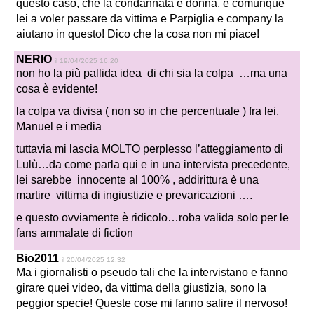
questo caso, che la condannata è donna, è comunque
lei a voler passare da vittima e Parpiglia e company la
aiutano in questo! Dico che la cosa non mi piace!
NERIO
il 19/04/2025 16:20
non ho la più pallida idea di chi sia la colpa …ma una
cosa è evidente!
la colpa va divisa ( non so in che percentuale ) fra lei,
Manuel e i media
tuttavia mi lascia MOLTO perplesso l’atteggiamento di
Lulù…da come parla qui e in una intervista precedente,
lei sarebbe innocente al 100% , addirittura è una
martire vittima di ingiustizie e prevaricazioni ….
e questo ovviamente è ridicolo…roba valida solo per le
fans ammalate di fiction
Bio2011
il 20/04/2025 12:32
Ma i giornalisti o pseudo tali che la intervistano e fanno
girare quei video, da vittima della giustizia, sono la
peggior specie! Queste cose mi fanno salire il nervoso!