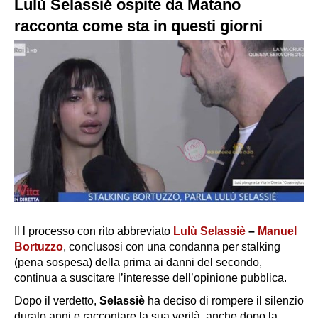
Lulù Selassié ospite da Matano
racconta come sta in questi giorni
Il l processo con rito abbreviato
Lulù Selassiè
–
Manuel
Bortuzzo
, conclusosi con una condanna per stalking
(pena sospesa) della prima ai danni del secondo,
continua a suscitare l’interesse dell’opinione pubblica.
Dopo il verdetto,
Selassiè
ha deciso di rompere il silenzio
durato anni e raccontare la sua verità, anche dopo la