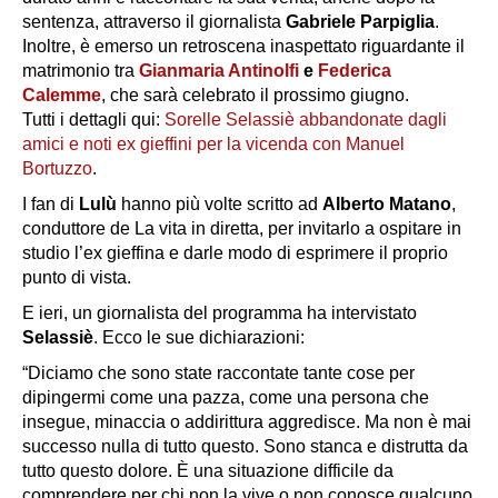
sentenza, attraverso il giornalista
Gabriele Parpiglia
.
Inoltre, è emerso un retroscena inaspettato riguardante il
matrimonio tra
Gianmaria Antinolfi
e
Federica
Calemme
, che sarà celebrato il prossimo giugno.
Tutti i dettagli qui:
Sorelle Selassiè abbandonate dagli
amici e noti ex gieffini per la vicenda con Manuel
Bortuzzo
.
I fan di
Lulù
hanno più volte scritto ad
Alberto Matano
,
conduttore de
La vita in diretta
, per invitarlo a ospitare in
studio l’ex gieffina e darle modo di esprimere il proprio
punto di vista.
E ieri, un giornalista del programma ha intervistato
Selassiè
. Ecco le sue dichiarazioni:
“Diciamo che sono state raccontate tante cose per
dipingermi come una pazza, come una persona che
insegue, minaccia o addirittura aggredisce. Ma non è mai
successo nulla di tutto questo. Sono stanca e distrutta da
tutto questo dolore. È una situazione difficile da
comprendere per chi non la vive o non conosce qualcuno