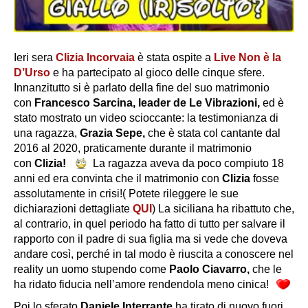
Ieri sera
Clizia Incorvaia
è stata ospite a
Live Non è la
D’Urso
e ha partecipato al gioco delle cinque sfere.
Innanzitutto si è parlato della fine del suo matrimonio
con
Francesco Sarcina, leader de Le Vibrazioni,
ed è
stato mostrato un video scioccante: la testimonianza di
una ragazza,
Grazia Sepe,
che è stata col cantante dal
2016 al 2020, praticamente durante il matrimonio
con
Clizia!
La ragazza aveva da poco compiuto 18
anni ed era convinta che il matrimonio con
Clizia
fosse
assolutamente in crisi!( Potete rileggere le sue
dichiarazioni dettagliate
QUI
) La siciliana ha ribattuto che,
al contrario, in quel periodo ha fatto di tutto per salvare il
rapporto con il padre di sua figlia ma si vede che doveva
andare così, perché in tal modo è riuscita a conoscere nel
reality un uomo stupendo come
Paolo Ciavarro,
che le
ha ridato fiducia nell’amore rendendola meno cinica!
Poi lo sferato
Daniele Interrante
ha tirato di nuovo fuori