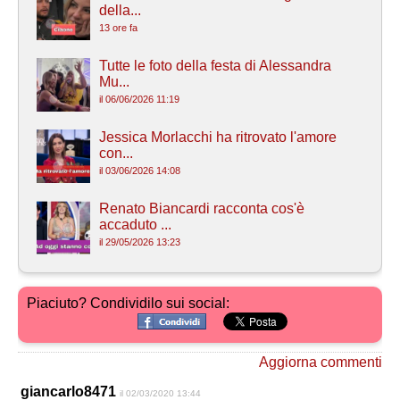
della...
13 ore fa
Tutte le foto della festa di Alessandra
Mu...
il 06/06/2026 11:19
Jessica Morlacchi ha ritrovato l'amore
con...
il 03/06/2026 14:08
Renato Biancardi racconta cos'è
accaduto ...
il 29/05/2026 13:23
Piaciuto? Condividilo sui social:
Aggiorna commenti
giancarlo8471
il 02/03/2020 13:44