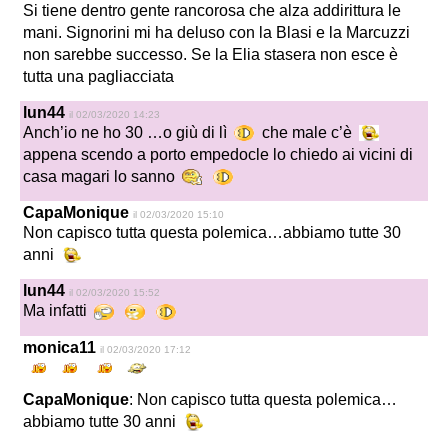
Si tiene dentro gente rancorosa che alza addirittura le
mani. Signorini mi ha deluso con la Blasi e la Marcuzzi
non sarebbe successo. Se la Elia stasera non esce è
tutta una pagliacciata
lun44
il 02/03/2020 14:23
Anch’io ne ho 30 …o giù di lì
che male c’è
appena scendo a porto empedocle lo chiedo ai vicini di
casa magari lo sanno
CapaMonique
il 02/03/2020 15:10
Non capisco tutta questa polemica…abbiamo tutte 30
anni
lun44
il 02/03/2020 15:52
Ma infatti
monica11
il 02/03/2020 17:12
CapaMonique
: Non capisco tutta questa polemica…
abbiamo tutte 30 anni