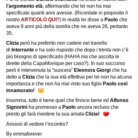
l’argomento età
, affermando che lei non ha mai
specificato quanti anni avesse. (Ricordate in proposito il
nostro
ARTICOLO QUI
?) In realtà lei disse a
Paolo
che
aveva 9 anni più della sorella che ne aveva 26, pertanto
35.
Clizia
però ha preferito non cadere nel tranello
di
Interrante
e ha solo risposto che dopo i trenta non c’è
più bisogno di specificarlo (HAHA ma che ascolta le
dirette della CapaMonique per caso?). In suo soccorso
però è intervenuta la “
suocera
”
Eleonora Giorgi
che ha
detto a
Clizia
che la sua età effettiva per lei non ha alcuna
importanza e che non ha mai visto suo figlio
Paolo così
innamorato!
Insomma, tutto è bene quel che finisce bene ed
Alfonso
Signorini
ha promesso a
Paolo
ancora recluso che
presto gli farà rivedere la sua amata
Clizia!
Ansiosi di vedere l’incontro?
By emmaforever