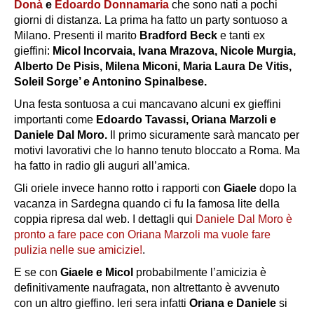
Donà
e
Edoardo Donnamaria
che sono nati a pochi
giorni di distanza. La prima ha fatto un party sontuoso a
Milano. Presenti il marito
Bradford Beck
e tanti ex
gieffini:
Micol Incorvaia, Ivana Mrazova, Nicole Murgia,
Alberto De Pisis, Milena Miconi, Maria Laura De Vitis,
Soleil Sorge’ e Antonino Spinalbese.
Una festa sontuosa a cui mancavano alcuni ex gieffini
importanti come
Edoardo Tavassi, Oriana Marzoli e
Daniele Dal Moro.
Il primo sicuramente sarà mancato per
motivi lavorativi che lo hanno tenuto bloccato a Roma. Ma
ha fatto in radio gli auguri all’amica.
Gli oriele invece hanno rotto i rapporti con
Giaele
dopo la
vacanza in Sardegna quando ci fu la famosa lite della
coppia ripresa dal web. I dettagli qui
Daniele Dal Moro è
pronto a fare pace con Oriana Marzoli ma vuole fare
pulizia nelle sue amicizie!
.
E se con
Giaele e Micol
probabilmente l’amicizia è
definitivamente naufragata, non altrettanto è avvenuto
con un altro gieffino. Ieri sera infatti
Oriana e Daniele
si