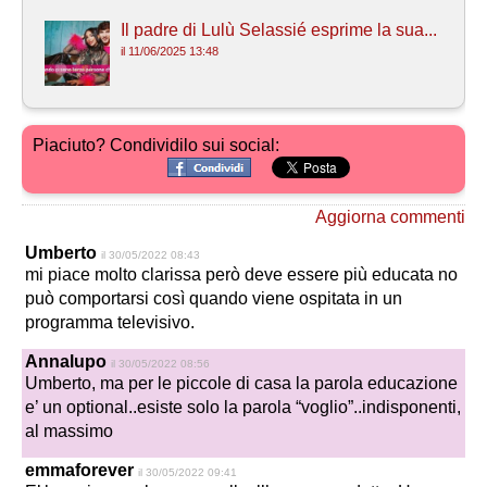
Il padre di Lulù Selassié esprime la sua...
il 11/06/2025 13:48
Piaciuto? Condividilo sui social:
Aggiorna commenti
Umberto
il 30/05/2022 08:43
mi piace molto clarissa però deve essere più educata no
può comportarsi così quando viene ospitata in un
programma televisivo.
Annalupo
il 30/05/2022 08:56
Umberto, ma per le piccole di casa la parola educazione
e’ un optional..esiste solo la parola “voglio”..indisponenti,
al massimo
emmaforever
il 30/05/2022 09:41