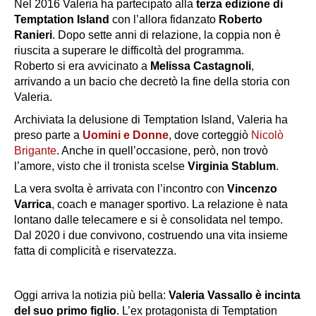
Nel 2016 Valeria ha partecipato alla
terza edizione di
Temptation Island
con l’allora fidanzato
Roberto
Ranieri
. Dopo sette anni di relazione, la coppia non è
riuscita a superare le difficoltà del programma.
Roberto si era avvicinato a
Melissa Castagnoli
,
arrivando a un bacio che decretò la fine della storia con
Valeria.
Archiviata la delusione di Temptation Island, Valeria ha
preso parte a
Uomini e Donne
, dove corteggiò
Nicolò
Brigante
. Anche in quell’occasione, però, non trovò
l’amore, visto che il tronista scelse
Virginia Stablum
.
La vera svolta è arrivata con l’incontro con
Vincenzo
Varrica
, coach e manager sportivo. La relazione è nata
lontano dalle telecamere e si è consolidata nel tempo.
Dal 2020 i due convivono, costruendo una vita insieme
fatta di complicità e riservatezza.
Oggi arriva la notizia più bella:
Valeria Vassallo è incinta
del suo primo figlio
. L’ex protagonista di Temptation