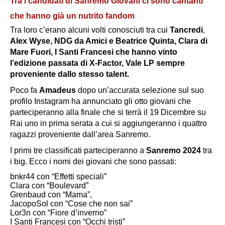
Tra i candidati di Sanremo Giovani ci sono cantanti
che hanno già un nutrito fandom
Tra loro c’erano alcuni volti conosciuti tra cui
Tancredi
,
Alex Wyse, NDG da Amici e Beatrice Quinta, Clara di
Mare Fuori, I Santi Francesi che hanno vinto
l’edizione passata di X-Factor, Vale LP sempre
proveniente dallo stesso talent.
Poco fa
Amadeus
dopo un’accurata selezione sul suo
profilo Instagram ha annunciato gli otto giovani che
parteciperanno alla finale che si terrà il 19 Dicembre su
Rai uno in prima serata a cui si aggiungeranno i quattro
ragazzi proveniente dall’area Sanremo.
I primi tre classificati parteciperanno a
Sanremo 2024
tra
i big. Ecco i nomi dei giovani che sono passati:
bnkr44 con “Effetti speciali”
Clara con “Boulevard”
Grenbaud con “Mama”,
JacopoSol con “Cose che non sai”
Lor3n con “Fiore d’inverno”
I Santi Francesi con “Occhi tristi”