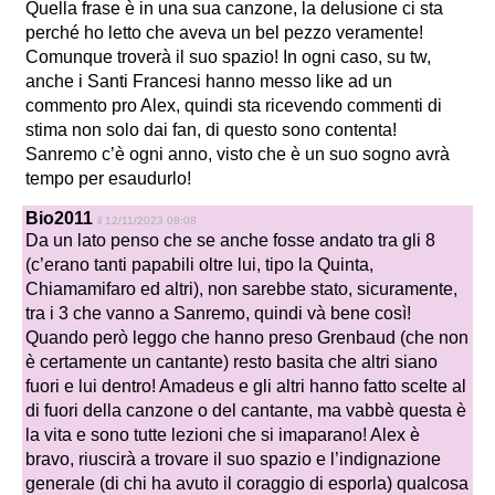
Quella frase è in una sua canzone, la delusione ci sta
perché ho letto che aveva un bel pezzo veramente!
Comunque troverà il suo spazio! In ogni caso, su tw,
anche i Santi Francesi hanno messo like ad un
commento pro Alex, quindi sta ricevendo commenti di
stima non solo dai fan, di questo sono contenta!
Sanremo c’è ogni anno, visto che è un suo sogno avrà
tempo per esaudurlo!
Bio2011
il 12/11/2023 08:08
Da un lato penso che se anche fosse andato tra gli 8
(c’erano tanti papabili oltre lui, tipo la Quinta,
Chiamamifaro ed altri), non sarebbe stato, sicuramente,
tra i 3 che vanno a Sanremo, quindi và bene così!
Quando però leggo che hanno preso Grenbaud (che non
è certamente un cantante) resto basita che altri siano
fuori e lui dentro! Amadeus e gli altri hanno fatto scelte al
di fuori della canzone o del cantante, ma vabbè questa è
la vita e sono tutte lezioni che si imaparano! Alex è
bravo, riuscirà a trovare il suo spazio e l’indignazione
generale (di chi ha avuto il coraggio di esporla) qualcosa