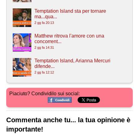
Temptation Island sta per tornare
ma...qua...
2 gg fa 20:13
Matthew ritrova l'amore con una
concorrent...
2 gg fa 14:31
Temptation Island, Arianna Mercuri
difende...
2 gg fa 12:12
Piaciuto? Condividilo sui social:
Commenta anche tu... la tua opinione è
importante!