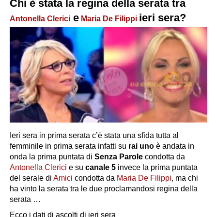
Chi è stata la regina della serata tra
e
ieri sera?
Antonella Clerici
Maria De Filippi
Ieri sera in prima serata c’è stata una sfida tutta al
femminile in prima serata infatti su
rai uno
è andata in
onda la prima puntata di
Senza Parole
condotta da
Antonella Clerici
e su
canale 5
invece la prima puntata
del serale di
Amici
condotta da
Maria De Filippi
, ma chi
ha vinto la serata tra le due proclamandosi regina della
serata …
Ecco i dati di ascolti di ieri sera