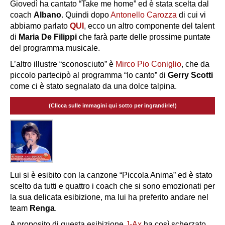
Giovedì ha cantato “Take me home” ed è stata scelta dal
coach
Albano
. Quindi dopo
Antonello Carozza
di cui vi
abbiamo parlato
QUI
, ecco un altro componente del talent
di
Maria De Filippi
che farà parte delle prossime puntate
del programma musicale.
L’altro illustre “sconosciuto” è
Mirco Pio Coniglio
, che da
piccolo partecipò al programma “Io canto” di
Gerry Scotti
come ci è stato segnalato da una dolce talpina.
(Clicca sulle immagini qui sotto per ingrandirle!)
Lui si è esibito con la canzone “Piccola Anima” ed è stato
scelto da tutti e quattro i coach che si sono emozionati per
la sua delicata esibizione, ma lui ha preferito andare nel
team
Renga
.
A proposito di questa esibizione
J-Ax
ha così scherzato