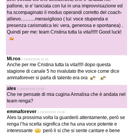
pallone, si e’ lanciata con lui in una improvvisazione ed
ha scompaginato il modus operandi corretto del coach-
allievo………meraviglioso ( lui: voce stupenda e
presenza carismatica lei: vera, generosa e spontanea) .
Quindi per me: team Cristina tutta la vita!!!!!! Good luck!
Mi.ros
il 16/04/2018 12:41
Anche per me Cristina tutta la vita!!!!! dopo questa
stagione di canale 5 ho rivalutato the voice come dice
ammaforever si parla di talento era ora
ales
il 16/04/2018 13:26
Che ne pensate di mia cugina Annalisa che è andata nel
team renga?
emmaforever
il 16/04/2018 13:48
Ales la prossima volta la guarderò attentamente, però se
renga l’ha scelta significa che ha una voce potente e
interessante
però li si che si sente cantare e bene