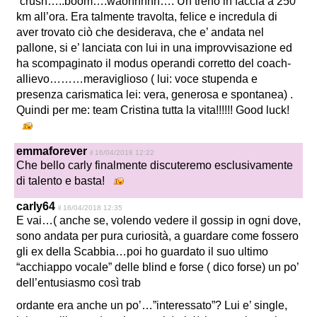
“crush…..boom….waohhhhh…. Un treno in faccia a 250
km all’ora. Era talmente travolta, felice e incredula di
aver trovato ciò che desiderava, che e’ andata nel
pallone, si e’ lanciata con lui in una improvvisazione ed
ha scompaginato il modus operandi corretto del coach-
allievo………meraviglioso ( lui: voce stupenda e
presenza carismatica lei: vera, generosa e spontanea) .
Quindi per me: team Cristina tutta la vita!!!!!! Good luck!
emmaforever
il 16/04/2018 12:22
Che bello carly finalmente discuteremo esclusivamente
di talento e basta!
carly64
il 16/04/2018 12:35
E vai…( anche se, volendo vedere il gossip in ogni dove,
sono andata per pura curiosità, a guardare come fossero
gli ex della Scabbia…poi ho guardato il suo ultimo
“acchiappo vocale” delle blind e forse ( dico forse) un po’
dell’entusiasmo così trab
ordante era anche un po’…”interessato”? Lui e’ single,