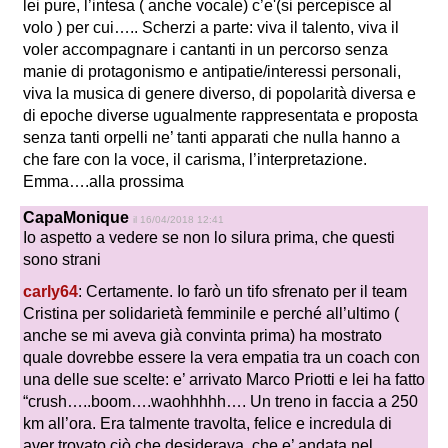
lei pure, l’intesa ( anche vocale) c’e'(si percepisce al
volo ) per cui….. Scherzi a parte: viva il talento, viva il
voler accompagnare i cantanti in un percorso senza
manie di protagonismo e antipatie/interessi personali,
viva la musica di genere diverso, di popolarità diversa e
di epoche diverse ugualmente rappresentata e proposta
senza tanti orpelli ne’ tanti apparati che nulla hanno a
che fare con la voce, il carisma, l’interpretazione.
Emma….alla prossima
CapaMonique
il 16/04/2018 12:41
Io aspetto a vedere se non lo silura prima, che questi
sono strani
carly64
: Certamente. Io farò un tifo sfrenato per il team
Cristina per solidarietà femminile e perché all’ultimo (
anche se mi aveva già convinta prima) ha mostrato
quale dovrebbe essere la vera empatia tra un coach con
una delle sue scelte: e’ arrivato Marco Priotti e lei ha fatto
“crush…..boom….waohhhhh…. Un treno in faccia a 250
km all’ora. Era talmente travolta, felice e incredula di
aver trovato ciò che desiderava, che e’ andata nel