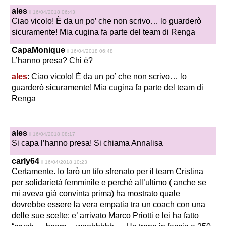
ales
il 16/04/2018 06:43
Ciao vicolo! È da un po’ che non scrivo… lo guarderò
sicuramente! Mia cugina fa parte del team di Renga
CapaMonique
il 16/04/2018 06:48
L’hanno presa? Chi è?
ales
: Ciao vicolo! È da un po’ che non scrivo… lo
guarderò sicuramente! Mia cugina fa parte del team di
Renga
ales
il 16/04/2018 08:17
Si capa l’hanno presa! Si chiama Annalisa
carly64
il 16/04/2018 10:23
Certamente. Io farò un tifo sfrenato per il team Cristina
per solidarietà femminile e perché all’ultimo ( anche se
mi aveva già convinta prima) ha mostrato quale
dovrebbe essere la vera empatia tra un coach con una
delle sue scelte: e’ arrivato Marco Priotti e lei ha fatto