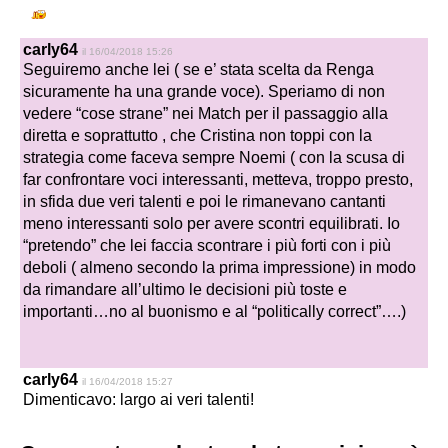
carly64
il 16/04/2018 15:26
Seguiremo anche lei ( se e’ stata scelta da Renga
sicuramente ha una grande voce). Speriamo di non
vedere “cose strane” nei Match per il passaggio alla
diretta e soprattutto , che Cristina non toppi con la
strategia come faceva sempre Noemi ( con la scusa di
far confrontare voci interessanti, metteva, troppo presto,
in sfida due veri talenti e poi le rimanevano cantanti
meno interessanti solo per avere scontri equilibrati. Io
“pretendo” che lei faccia scontrare i più forti con i più
deboli ( almeno secondo la prima impressione) in modo
da rimandare all’ultimo le decisioni più toste e
importanti…no al buonismo e al “politically correct”….)
carly64
il 16/04/2018 15:27
Dimenticavo: largo ai veri talenti!