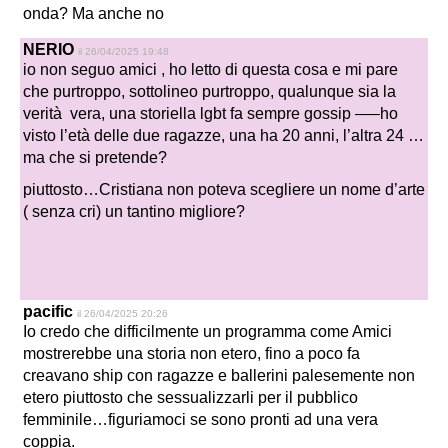
onda? Ma anche no
NERIO
il 26/04/2025 19:48
io non seguo amici , ho letto di questa cosa e mi pare
che purtroppo, sottolineo purtroppo, qualunque sia la
verità vera, una storiella lgbt fa sempre gossip —–ho
visto l’età delle due ragazze, una ha 20 anni, l’altra 24 …
ma che si pretende?
piuttosto…Cristiana non poteva scegliere un nome d’arte
( senza cri) un tantino migliore?
pacific
il 26/04/2025 20:26
Io credo che difficilmente un programma come Amici
mostrerebbe una storia non etero, fino a poco fa
creavano ship con ragazze e ballerini palesemente non
etero piuttosto che sessualizzarli per il pubblico
femminile…figuriamoci se sono pronti ad una vera
coppia.