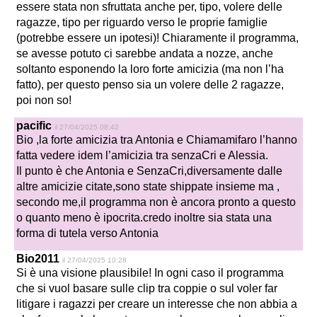
essere stata non sfruttata anche per, tipo, volere delle
ragazze, tipo per riguardo verso le proprie famiglie
(potrebbe essere un ipotesi)! Chiaramente il programma,
se avesse potuto ci sarebbe andata a nozze, anche
soltanto esponendo la loro forte amicizia (ma non l’ha
fatto), per questo penso sia un volere delle 2 ragazze,
poi non so!
pacific
il 27/04/2025 08:42
Bio ,la forte amicizia tra Antonia e Chiamamifaro l’hanno
fatta vedere idem l’amicizia tra senzaCri e Alessia.
Il punto è che Antonia e SenzaCri,diversamente dalle
altre amicizie citate,sono state shippate insieme ma ,
secondo me,il programma non è ancora pronto a questo
o quanto meno è ipocrita.credo inoltre sia stata una
forma di tutela verso Antonia
Bio2011
il 27/04/2025 10:28
Si è una visione plausibile! In ogni caso il programma
che si vuol basare sulle clip tra coppie o sul voler far
litigare i ragazzi per creare un interesse che non abbia a