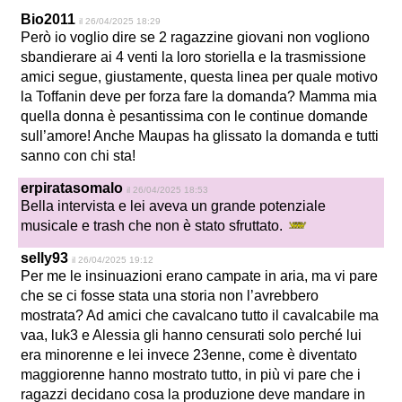
Bio2011
il 26/04/2025 18:29
Però io voglio dire se 2 ragazzine giovani non vogliono
sbandierare ai 4 venti la loro storiella e la trasmissione
amici segue, giustamente, questa linea per quale motivo
la Toffanin deve per forza fare la domanda? Mamma mia
quella donna è pesantissima con le continue domande
sull’amore! Anche Maupas ha glissato la domanda e tutti
sanno con chi sta!
erpiratasomalo
il 26/04/2025 18:53
Bella intervista e lei aveva un grande potenziale
musicale e trash che non è stato sfruttato.
selly93
il 26/04/2025 19:12
Per me le insinuazioni erano campate in aria, ma vi pare
che se ci fosse stata una storia non l’avrebbero
mostrata? Ad amici che cavalcano tutto il cavalcabile ma
vaa, luk3 e Alessia gli hanno censurati solo perché lui
era minorenne e lei invece 23enne, come è diventato
maggiorenne hanno mostrato tutto, in più vi pare che i
ragazzi decidano cosa la produzione deve mandare in