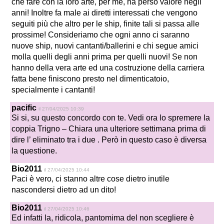
che fare con la loro arte, per me, ha perso valore negli
anni! Inoltre fa male ai diretti interessati che vengono
seguiti più che altro per le ship, finite tali si passa alle
prossime! Consideriamo che ogni anno ci saranno
nuove ship, nuovi cantanti/ballerini e chi segue amici
molla quelli degli anni prima per quelli nuovi! Se non
hanno della vera arte ed una costruzione della carriera
fatta bene finiscono presto nel dimenticatoio,
specialmente i cantanti!
pacific
il 27/04/2025 10:39
Si si, su questo concordo con te. Vedi ora lo spremere la
coppia Trigno – Chiara una ulteriore settimana prima di
dire l’ eliminato tra i due . Però in questo caso è diversa
la questione.
Bio2011
il 27/04/2025 10:44
Paci è vero, ci stanno altre cose dietro inutile
nascondersi dietro ad un dito!
Bio2011
il 27/04/2025 10:46
Ed infatti la, ridicola, pantomima del non scegliere è