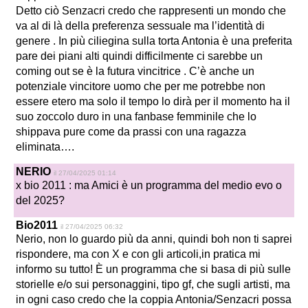
Detto ciò Senzacri credo che rappresenti un mondo che
va al di là della preferenza sessuale ma l’identità di
genere . In più ciliegina sulla torta Antonia è una preferita
pare dei piani alti quindi difficilmente ci sarebbe un
coming out se è la futura vincitrice . C’è anche un
potenziale vincitore uomo che per me potrebbe non
essere etero ma solo il tempo lo dirà per il momento ha il
suo zoccolo duro in una fanbase femminile che lo
shippava pure come da prassi con una ragazza
eliminata….
NERIO
il 27/04/2025 01:14
x bio 2011 : ma Amici è un programma del medio evo o
del 2025?
Bio2011
il 27/04/2025 06:32
Nerio, non lo guardo più da anni, quindi boh non ti saprei
rispondere, ma con X e con gli articoli,in pratica mi
informo su tutto! È un programma che si basa di più sulle
storielle e/o sui personaggini, tipo gf, che sugli artisti, ma
in ogni caso credo che la coppia Antonia/Senzacri possa