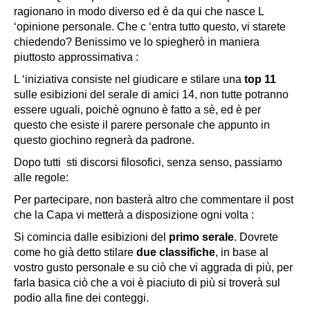
ragionano in modo diverso ed è da qui che nasce L
‘opinione personale. Che c ‘entra tutto questo, vi starete
chiedendo? Benissimo ve lo spiegherò in maniera
piuttosto approssimativa :
L ‘iniziativa consiste nel giudicare e stilare una
top 11
sulle esibizioni del serale di amici 14, non tutte potranno
essere uguali, poichè ognuno è fatto a sè, ed è per
questo che esiste il parere personale che appunto in
questo giochino regnerà da padrone.
Dopo tutti sti discorsi filosofici, senza senso, passiamo
alle regole:
Per partecipare, non basterà altro che commentare il post
che la Capa vi metterà a disposizione ogni volta :
Si comincia dalle esibizioni del
primo serale
. Dovrete
come ho già detto stilare
due classifiche
, in base al
vostro gusto personale e su ciò che vi aggrada di più, per
farla basica ciò che a voi è piaciuto di più si troverà sul
podio alla fine dei conteggi.