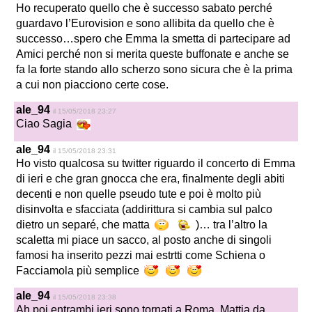
Ho recuperato quello che è successo sabato perché
guardavo l’Eurovision e sono allibita da quello che è
successo…spero che Emma la smetta di partecipare ad
Amici perché non si merita queste buffonate e anche se
fa la forte stando allo scherzo sono sicura che è la prima
a cui non piacciono certe cose.
ale_94
il 15/05/2018 23:27
Ciao Sagia
ale_94
il 15/05/2018 23:31
Ho visto qualcosa su twitter riguardo il concerto di Emma
di ieri e che gran gnocca che era, finalmente degli abiti
decenti e non quelle pseudo tute e poi è molto più
disinvolta e sfacciata (addirittura si cambia sul palco
dietro un separé, che matta
)… tra l’altro la
scaletta mi piace un sacco, al posto anche di singoli
famosi ha inserito pezzi mai estrtti come Schiena o
Facciamola più semplice
ale_94
il 15/05/2018 23:38
Ah poi entrambi ieri sono tornati a Roma, Mattia da