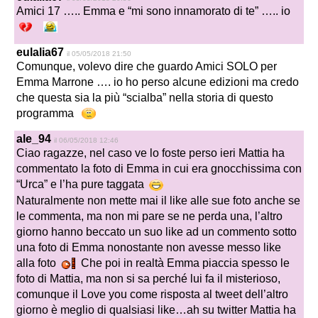
Amici 17 ….. Emma e “mi sono innamorato di te” ….. io
eulalia67
il 05/05/2018 21:50
Comunque, volevo dire che guardo Amici SOLO per
Emma Marrone …. io ho perso alcune edizioni ma credo
che questa sia la più “scialba” nella storia di questo
programma
ale_94
il 06/05/2018 12:46
Ciao ragazze, nel caso ve lo foste perso ieri Mattia ha
commentato la foto di Emma in cui era gnocchissima con
“Urca” e l’ha pure taggata
Naturalmente non mette mai il like alle sue foto anche se
le commenta, ma non mi pare se ne perda una, l’altro
giorno hanno beccato un suo like ad un commento sotto
una foto di Emma nonostante non avesse messo like
alla foto
Che poi in realtà Emma piaccia spesso le
foto di Mattia, ma non si sa perché lui fa il misterioso,
comunque il Love you come risposta al tweet dell’altro
giorno è meglio di qualsiasi like…ah su twitter Mattia ha