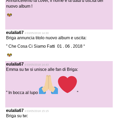
Annunceremo la cover, il nome e la data d’uscita del
nuovo album !
eulalia67
il 03/05/2018 14:30
Briga annuncia titolo nuovo album e uscita:
” Che Cosa Ci Siamo Fatti 01 . 06 . 2018 “
eulalia67
il 03/05/2018 14:43
Emma su tw si unisce alle fan di Briga:
” In bocca al lupo
“
eulalia67
il 03/05/2018 15:15
Briga su tw: