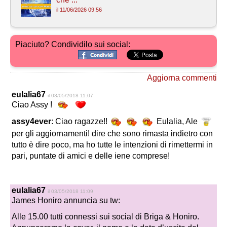
il 11/06/2026 09:56
Piaciuto? Condividilo sui social:
Aggiorna commenti
eulalia67
il 03/05/2018 11:07
Ciao Assy !
assy4ever
: Ciao ragazze!!
Eulalia, Ale
per gli aggiornamenti! dire che sono rimasta indietro con
tutto è dire poco, ma ho tutte le intenzioni di rimettermi in
pari, puntate di amici e delle iene comprese!
eulalia67
il 03/05/2018 11:09
James Honiro annuncia su tw:
Alle 15.00 tutti connessi sui social di Briga & Honiro.