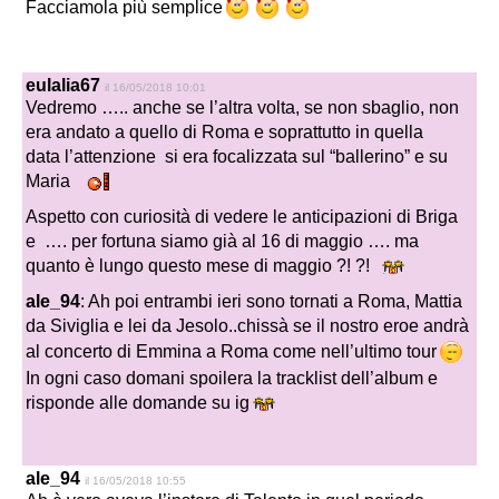
Facciamola più semplice
eulalia67
il 16/05/2018 10:01
Vedremo ….. anche se l’altra volta, se non sbaglio, non
era andato a quello di Roma e soprattutto in quella
data l’attenzione si era focalizzata sul “ballerino” e su
Maria
Aspetto con curiosità di vedere le anticipazioni di Briga
e …. per fortuna siamo già al 16 di maggio …. ma
quanto è lungo questo mese di maggio ?! ?!
ale_94
: Ah poi entrambi ieri sono tornati a Roma, Mattia
da Siviglia e lei da Jesolo..chissà se il nostro eroe andrà
al concerto di Emmina a Roma come nell’ultimo tour
In ogni caso domani spoilera la tracklist dell’album e
risponde alle domande su ig
ale_94
il 16/05/2018 10:55