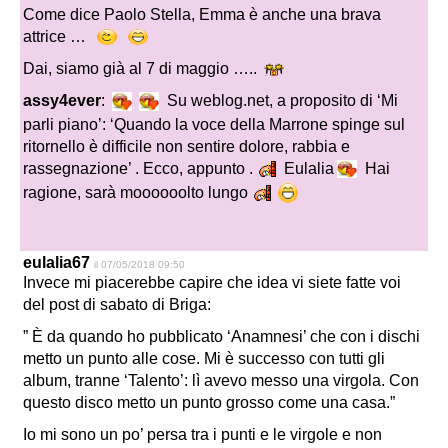
Come dice Paolo Stella, Emma è anche una brava
attrice …
Dai, siamo già al 7 di maggio …..
assy4ever
:
Su weblog.net, a proposito di ‘Mi
parli piano’: ‘Quando la voce della Marrone spinge sul
ritornello è difficile non sentire dolore, rabbia e
rassegnazione’ . Ecco, appunto .
Eulalia
Hai
ragione, sarà moooooolto lungo
eulalia67
il 07/05/2018 09:50
Invece mi piacerebbe capire che idea vi siete fatte voi
del post di sabato di Briga:
” È da quando ho pubblicato ‘Anamnesi’ che con i dischi
metto un punto alle cose. Mi è successo con tutti gli
album, tranne ‘Talento’: lì avevo messo una virgola. Con
questo disco metto un punto grosso come una casa.”
Io mi sono un po’ persa tra i punti e le virgole e non