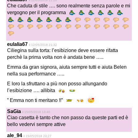
il 12/05/2018 21:26
Che caduta di stile …. sono realmente senza parole e mi
vergogno per il programma
eulalia67
il 12/05/2018 21:32
Ciliegina sulla torta: l’esibizione deve essere rifatta
perchè la prima volta non è andata bene …..
Emma da gran signora, aiuta sempre tutti e aiuta Belen
nella sua performance …..
E loro la sfruttano a più non posso allungando
l’esibizione …. allibita
” Emma non ti meritano !!”
SaGia
il 15/05/2018 13:40
Ciao casetta è tanto che non passo da queste parti ed è
bello vedervi sempre attive
ale_94
il 15/05/2018 23:27