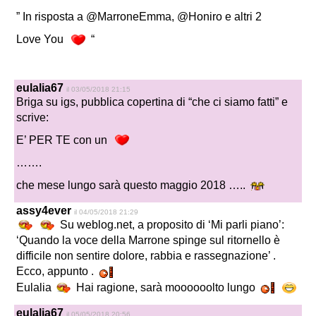
” In risposta a @MarroneEmma, @Honiro e altri 2
Love You
“
eulalia67
il 03/05/2018 21:15
Briga su igs, pubblica copertina di “che ci siamo fatti” e
scrive:
E’ PER TE con un
…….
che mese lungo sarà questo maggio 2018 …..
assy4ever
il 04/05/2018 21:29
Su weblog.net, a proposito di ‘Mi parli piano’:
‘Quando la voce della Marrone spinge sul ritornello è
difficile non sentire dolore, rabbia e rassegnazione’ .
Ecco, appunto .
Eulalia
Hai ragione, sarà moooooolto lungo
eulalia67
il 05/05/2018 20:56