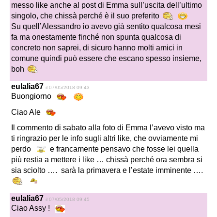
messo like anche al post di Emma sull’uscita dell’ultimo
singolo, che chissà perché è il suo preferito
Su quell’Alessandro io avevo già sentito qualcosa mesi
fa ma onestamente finché non spunta qualcosa di
concreto non saprei, di sicuro hanno molti amici in
comune quindi può essere che escano spesso insieme,
boh
eulalia67
il 07/05/2018 09:43
Buongiorno
Ciao Ale
Il commento di sabato alla foto di Emma l’avevo visto ma
ti ringrazio per le info sugli altri like, che ovviamente mi
perdo
e francamente pensavo che fosse lei quella
più restia a mettere i like … chissà perché ora sembra si
sia sciolto …. sarà la primavera e l’estate imminente ….
eulalia67
il 07/05/2018 09:45
Ciao Assy !