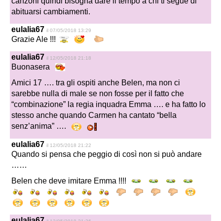
canzoni quindi bisogna dare il tempo a chi ti segue di
abituarsi cambiamenti.
eulalia67
il 07/05/2018 13:29
Grazie Ale !!!
eulalia67
il 12/05/2018 21:18
Buonasera
Amici 17 …. tra gli ospiti anche Belen, ma non ci
sarebbe nulla di male se non fosse per il fatto che
“combinazione” la regia inquadra Emma …. e ha fatto lo
stesso anche quando Carmen ha cantato “bella
senz’anima” ….
eulalia67
il 12/05/2018 21:22
Quando si pensa che peggio di così non si può andare
……
Belen che deve imitare Emma !!!!
eulalia67