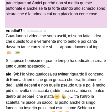
partecipare ad Amici perché non si merita queste
buffonate e anche se fa la forte stando allo scherzo sono
sicura che è la prima a cui non piacciono certe cose.
eulalia67
il 16/05/2018 09:53
Guardando i video che sono usciti, mi sono fatta l’idea
che questo tour è veramente molto bello e poi canta
davvero tante canzoni e sì ….. appare davvero al top
Si capisce benissimo quanto tempo ha dedicato a creare
tutto questo spettacolo …
ale_94
: Ho visto qualcosa su twitter riguardo il concerto
di Emma di ieri e che gran gnocca che era, finalmente
degli abiti decenti e non quelle pseudo tute e poi è molto
più disinvolta e sfacciata (addirittura si cambia sul palco
dietro un separé, che matta
)… tra l’altro la
scaletta mi piace un sacco, al posto anche di singoli
famosi ha inserito pezzi mai estrtti come Schiena o