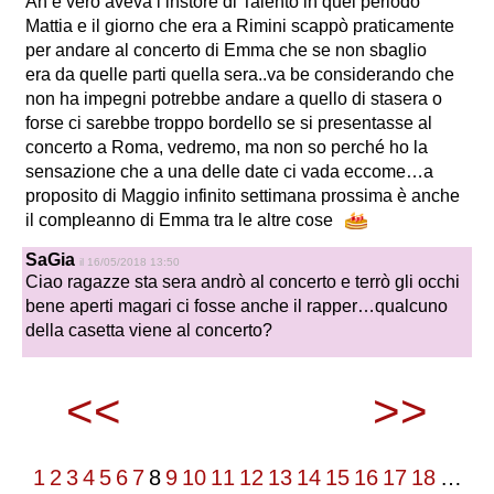
Ah è vero aveva l’instore di Talento in quel periodo
Mattia e il giorno che era a Rimini scappò praticamente
per andare al concerto di Emma che se non sbaglio
era da quelle parti quella sera..va be considerando che
non ha impegni potrebbe andare a quello di stasera o
forse ci sarebbe troppo bordello se si presentasse al
concerto a Roma, vedremo, ma non so perché ho la
sensazione che a una delle date ci vada eccome…a
proposito di Maggio infinito settimana prossima è anche
il compleanno di Emma tra le altre cose
SaGia
il 16/05/2018 13:50
Ciao ragazze sta sera andrò al concerto e terrò gli occhi
bene aperti magari ci fosse anche il rapper…qualcuno
della casetta viene al concerto?
<<
>>
1
2
3
4
5
6
7
8
9
10
11
12
13
14
15
16
17
18
…