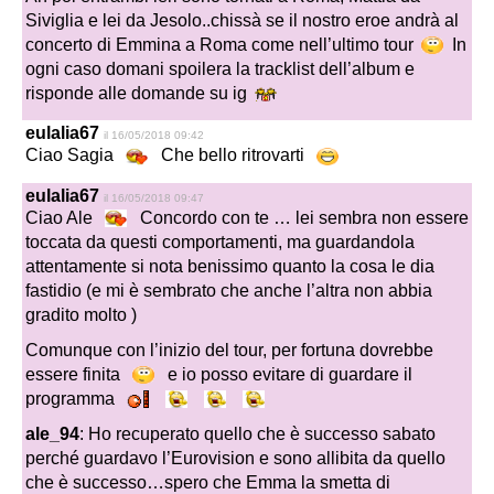
Siviglia e lei da Jesolo..chissà se il nostro eroe andrà al
concerto di Emmina a Roma come nell’ultimo tour
In
ogni caso domani spoilera la tracklist dell’album e
risponde alle domande su ig
eulalia67
il 16/05/2018 09:42
Ciao Sagia
Che bello ritrovarti
eulalia67
il 16/05/2018 09:47
Ciao Ale
Concordo con te … lei sembra non essere
toccata da questi comportamenti, ma guardandola
attentamente si nota benissimo quanto la cosa le dia
fastidio (e mi è sembrato che anche l’altra non abbia
gradito molto )
Comunque con l’inizio del tour, per fortuna dovrebbe
essere finita
e io posso evitare di guardare il
programma
ale_94
: Ho recuperato quello che è successo sabato
perché guardavo l’Eurovision e sono allibita da quello
che è successo…spero che Emma la smetta di